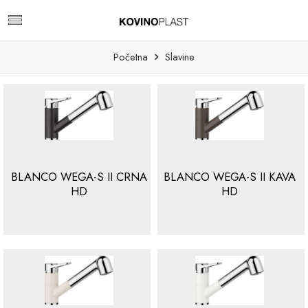
Početna
Slavine
BLANCO WEGA-S II CRNA
BLANCO WEGA-S II KAVA
HD
HD