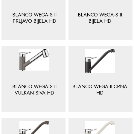
BLANCO WEGA-S II
BLANCO WEGA-S II
PRLJAVO BIJELA HD
BIJELA HD
BLANCO WEGA-S II
BLANCO WEGA II CRNA
VULKAN SIVA HD
HD