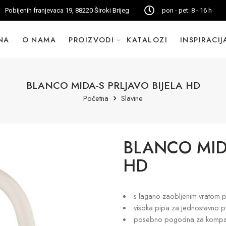
Pobijenih franjevaca 19, 88220 Široki Brijeg
pon - pet: 8 - 16 h
NA
O NAMA
PROIZVODI
KATALOZI
INSPIRACIJ
BLANCO MIDA-S PRLJAVO BIJELA HD
Početna
Slavine
BLANCO MIDA
HD
s lagano zaobljenim vratom 
visoka pipa za jednostavno p
posebno pogodna za kompa