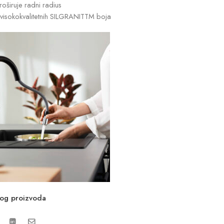
oširuje radni radius
 visokokvalitetnih SILGRANITTM boja
vog proizvoda