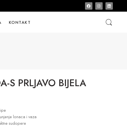
A
KONTAKT
-S PRLJAVO BIJELA
pipe
unjenje lonaca i vaza
ktne sudopere