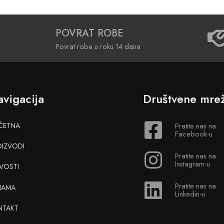
POVRAT ROBE
Povrat robe u roku 14 dana
vigacija
Društvene mre
ČETNA
Pratite nas na
Facebook-u
OIZVODI
Pratite nas na
Instagram-u
VOSTI
Pratite nas na
NAMA
Linkedin-u
NTAKT