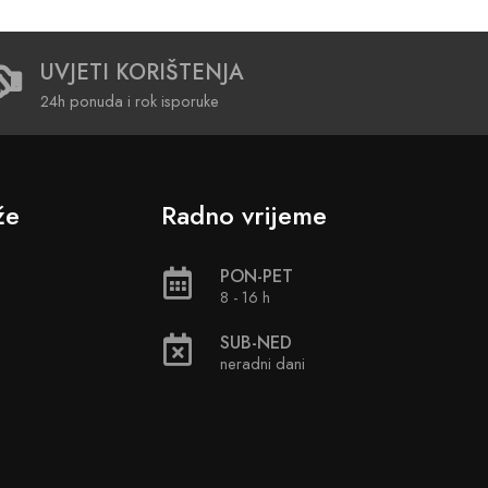
UVJETI KORIŠTENJA
24h ponuda i rok isporuke
že
Radno vrijeme
PON-PET
8 - 16 h
SUB-NED
neradni dani