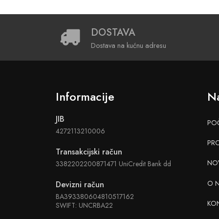
DOSTAVA
Dostava na kućnu adresu
Informacije
Na
JIB
PO
4272113210006
PR
Transakcijski račun
NO
3382202200871471 UniCredit Bank dd
O 
Devizni račun
BA393380604810517162
KO
SWIFT: UNCRBA22