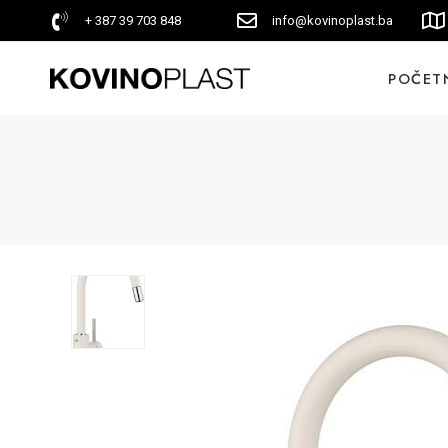
+ 387 39 703 848
info@kovinoplast.ba
POČET