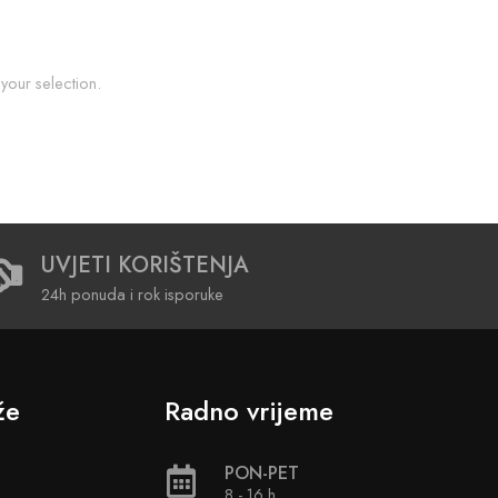
our selection.
UVJETI KORIŠTENJA
24h ponuda i rok isporuke
že
Radno vrijeme
PON-PET
8 - 16 h