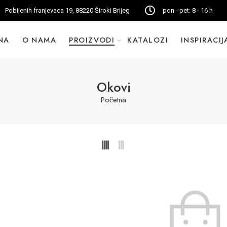
Pobijenih franjevaca 19, 88220 Široki Brijeg
pon - pet: 8 - 16 h
NA
O NAMA
PROIZVODI
KATALOZI
INSPIRACIJ
Okovi
Početna