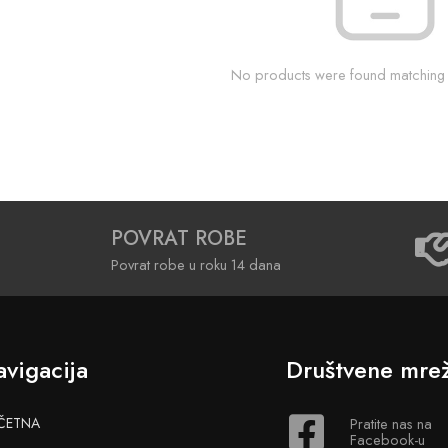
No products were found matching y
POVRAT ROBE
Povrat robe u roku 14 dana
vigacija
Društvene mre
ČETNA
Pratite nas na
Facebook-u