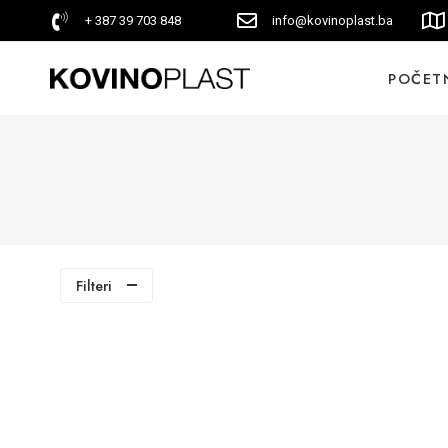
+ 387 39 703 848
info@kovinoplast.ba
POČET
Filteri