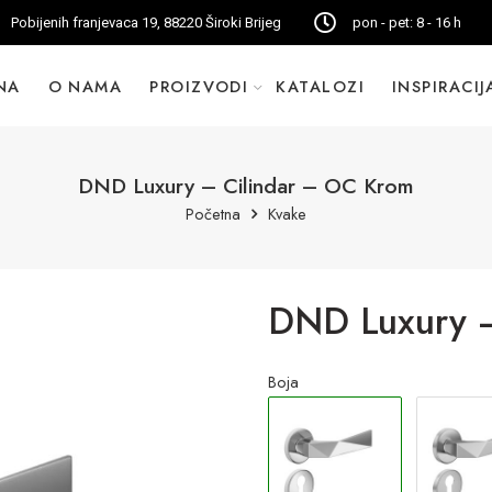
Pobijenih franjevaca 19, 88220 Široki Brijeg
pon - pet: 8 - 16 h
NA
O NAMA
PROIZVODI
KATALOZI
INSPIRACIJ
DND Luxury – Cilindar – OC Krom
Početna
Kvake
DND Luxury –
Boja