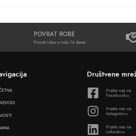
POVRAT ROBE
Povrat robe u roku 14 dana
vigacija
Društvene mre
ČETNA
Pratite nas na
Facebook-u
OIZVODI
Pratite nas na
Instagram-u
VOSTI
Pratite nas na
NAMA
Linkedin-u