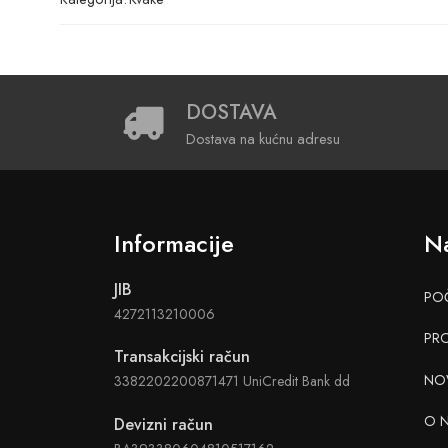
DOSTAVA
Dostava na kućnu adresu
Informacije
Na
JIB
PO
4272113210006
PR
Transakcijski račun
NO
3382202200871471 UniCredit Bank dd
O 
Devizni račun