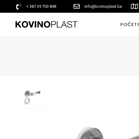
+ 387 39 703 848
info@kovinoplast.ba
POČET