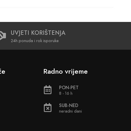
UVJETI KORIŠTENJA
24h ponuda i rok isporuke
že
Radno vrijeme
PON-PET
8 - 16 h
SUB-NED
neradni dani