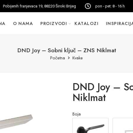
Pobijenih franjevaca 19, 88220 Široki Brijeg
pon - pet: 8 - 16 h
NA
O NAMA
PROIZVODI
KATALOZI
INSPIRACIJ
DND Joy – Sobni ključ – ZNS Niklmat
Početna
Kvake
DND Joy – So
Niklmat
Boja