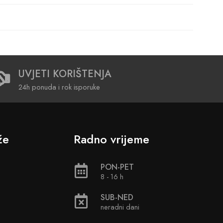
UVJETI KORIŠTENJA
24h ponuda i rok isporuke
že
Radno vrijeme
PON-PET
8 - 16 h
SUB-NED
neradni dani