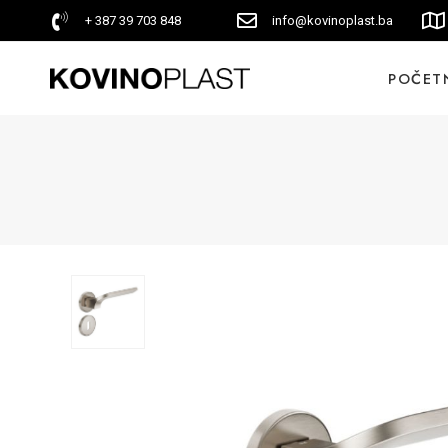
+ 387 39 703 848
info@kovinoplast.ba
POČET