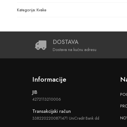
Kategorija:
Kvake
DOSTAVA
Dostava na kućnu adresu
Informacije
Na
JIB
PO
4272113210006
PR
Transakcijski račun
NO
3382202200871471 UniCredit Bank dd