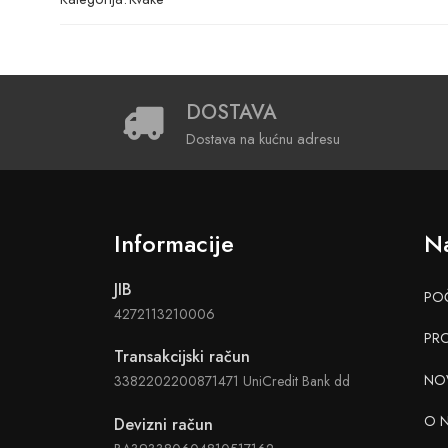
DOSTAVA
Dostava na kućnu adresu
Informacije
Na
JIB
PO
4272113210006
PR
Transakcijski račun
NO
3382202200871471 UniCredit Bank dd
O 
Devizni račun