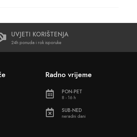
UVJETI KORIŠTENJA
24h ponuda i rok isporuke
že
Radno vrijeme
PON-PET
8 - 16 h
SUB-NED
neradni dani