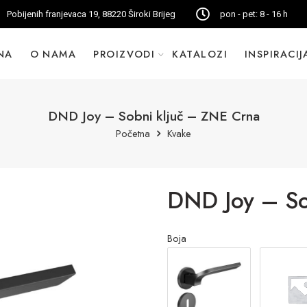
Pobijenih franjevaca 19, 88220 Široki Brijeg
pon - pet: 8 - 16 h
NA
O NAMA
PROIZVODI
KATALOZI
INSPIRACIJ
DND Joy – Sobni ključ – ZNE Crna
Početna
Kvake
DND Joy – So
Boja