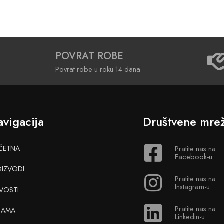
POVRAT ROBE
Povrat robe u roku 14 dana
vigacija
Društvene mre
ČETNA
Pratite nas na
Facebook-u
OIZVODI
Pratite nas na
Instagram-u
VOSTI
Pratite nas na
NAMA
Linkedin-u