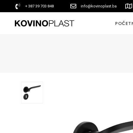
+ 387 39 703 848
info@kovinoplast.ba
POČET