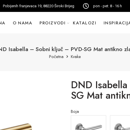
Pobijenih franjevaca 19, 88220 Široki Brijeg
pon - pet: 8 - 16 h
NA
O NAMA
PROIZVODI
KATALOZI
INSPIRACIJ
D Isabella – Sobni ključ – PVD-SG Mat antikno zl
Početna
Kvake
DND Isabella
SG Mat antikn
Boja