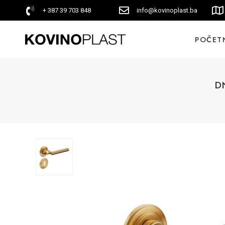
+ 387 39 703 848
info@kovinoplast.ba
POČET
DN