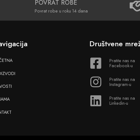
POVRAT ROBE
Povrat robe u roku 14 dana
vigacija
Društvene mre
ČETNA
Pratite nas na
Facebook-u
OIZVODI
Pratite nas na
Instagram-u
VOSTI
Pratite nas na
NAMA
Linkedin-u
NTAKT