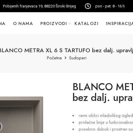
Pobijenih franjevaca 19, 88220 Široki Brijeg
pon - pet: 8 - 16 h
NA
O NAMA
PROIZVODI
KATALOZI
INSPIRACIJ
BLANCO METRA XL 6 S TARTUFO bez dalj. upravlj
Početna
Sudoperi
BLANCO MET
bez dalj. upra
ravni oblici mladolikog izgle
privlačne linije u funkcionaln
posebno dubok i prostran s