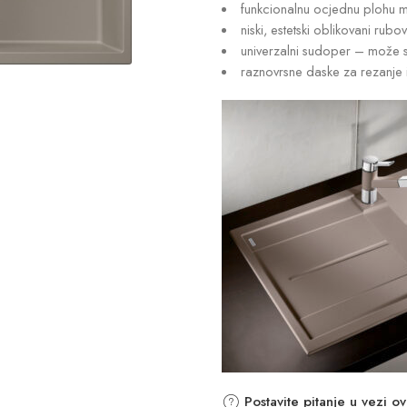
funkcionalnu ocjednu plohu mo
niski, estetski oblikovani rubov
univerzalni sudoper – može s
raznovrsne daske za rezanje 
Postavite pitanje u vezi o