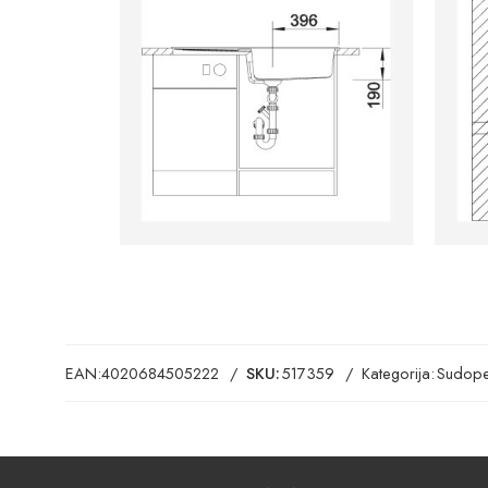
EAN:
4020684505222
SKU:
517359
Kategorija:
Sudope