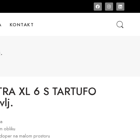
A
KONTAKT
.
RA XL 6 S TARTUFO
vlj.
da
om obliku
udoper na malom prostoru