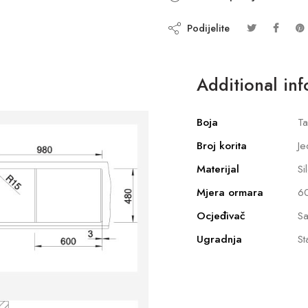
Podijelite
Additional in
Boja
Ta
Broj korita
Je
Materijal
Si
Mjera ormara
6
Ocjeđivač
Sa
Ugradnja
St