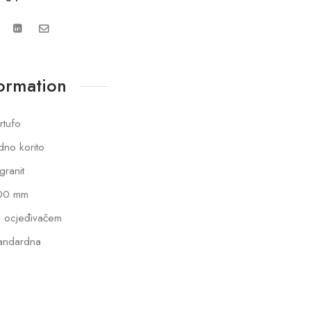
formation
rtufo
dno korito
lgranit
00 mm
 ocjeđivačem
andardna