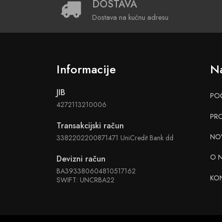
DOSTAVA
Dostava na kućnu adresu
Informacije
Na
JIB
PO
4272113210006
PR
Transakcijski račun
NO
3382202200871471 UniCredit Bank dd
O 
Devizni račun
BA393380604810517162
KO
SWIFT: UNCRBA22