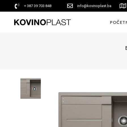
+ 387 39 703 848
info@kovinoplast.ba
POČET