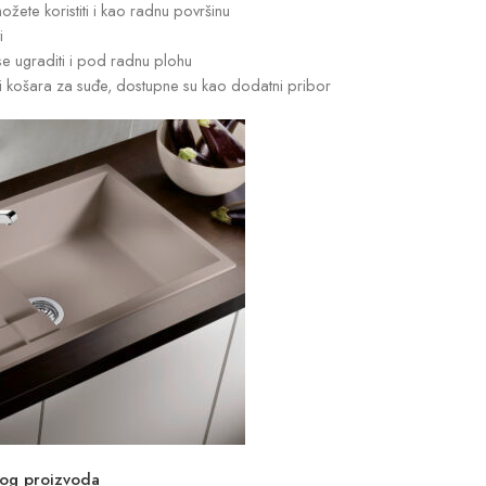
žete koristiti i kao radnu površinu
i
e ugraditi i pod radnu plohu
i košara za suđe, dostupne su kao dodatni pribor
vog proizvoda