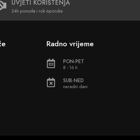
UVJETI KORIŠTENJA
24h ponuda i rok isporuke
že
Radno vrijeme
PON-PET
8 - 16 h
SUB-NED
neradni dani