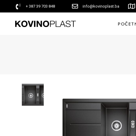
+ 387 39 703 848
info@kovinoplast.ba
POČET