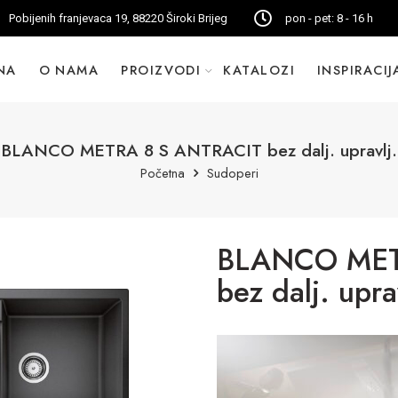
Pobijenih franjevaca 19, 88220 Široki Brijeg
pon - pet: 8 - 16 h
NA
O NAMA
PROIZVODI
KATALOZI
INSPIRACIJ
BLANCO METRA 8 S ANTRACIT bez dalj. upravlj.
Početna
Sudoperi
BLANCO MET
bez dalj. upra