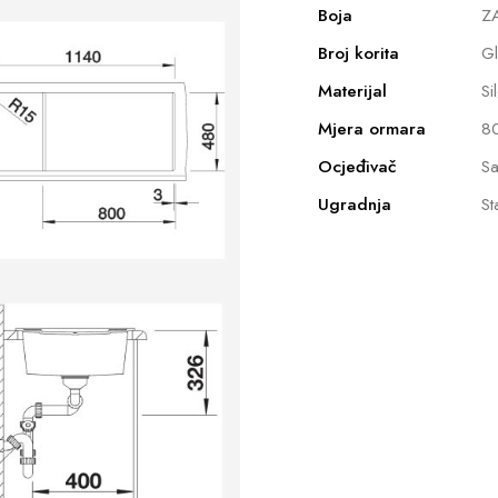
Boja
ZA
Broj korita
G
Materijal
Si
Mjera ormara
8
Ocjeđivač
Sa
Ugradnja
St