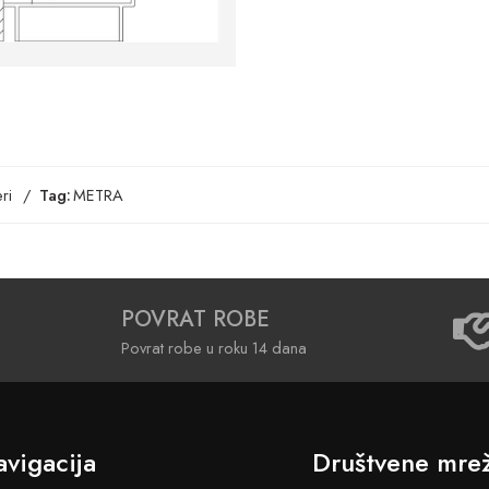
ri
Tag:
METRA
POVRAT ROBE
Povrat robe u roku 14 dana
vigacija
Društvene mre