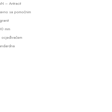
N – Antracit
lavno sa pomoćnim
lgranit
00 mm
 ocjeđivačem
andardna