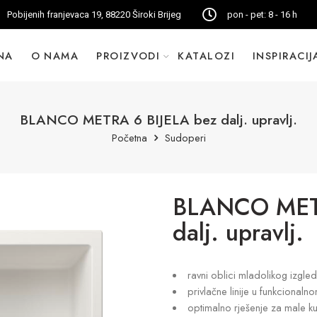
Pobijenih franjevaca 19, 88220 Široki Brijeg
pon - pet: 8 - 16 h
NA
O NAMA
PROIZVODI
KATALOZI
INSPIRACIJ
BLANCO METRA 6 BIJELA bez dalj. upravlj.
Početna
Sudoperi
BLANCO METR
dalj. upravlj.
ravni oblici mladolikog izgle
privlačne linije u funkcionaln
optimalno rješenje za male ku