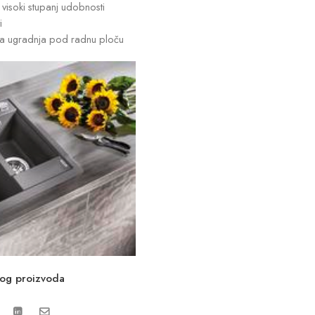
isoki stupanj udobnosti
i
a ugradnja pod radnu ploču
vog proizvoda