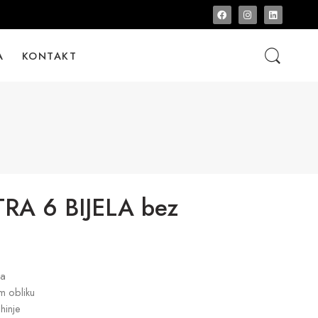
A
KONTAKT
A 6 BIJELA bez
da
om obliku
hinje