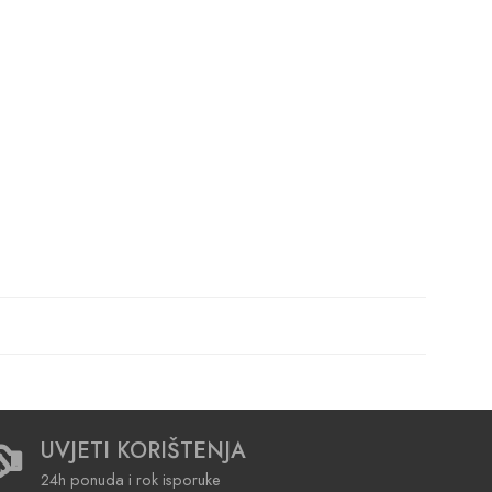
UVJETI KORIŠTENJA
24h ponuda i rok isporuke