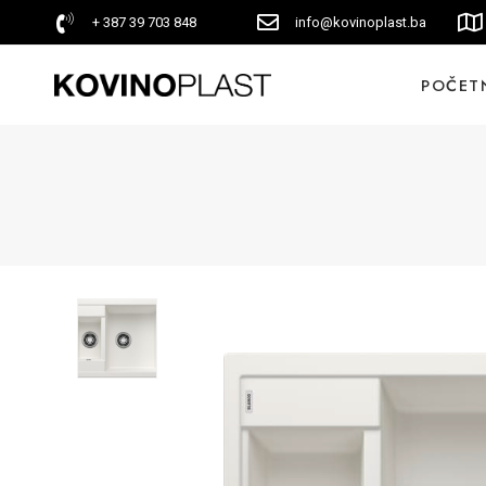
+ 387 39 703 848
info@kovinoplast.ba
POČET