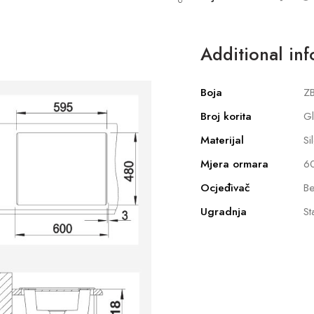
Additional in
Boja
ZB
Broj korita
G
Materijal
Si
Mjera ormara
6
Ocjeđivač
Be
Ugradnja
St