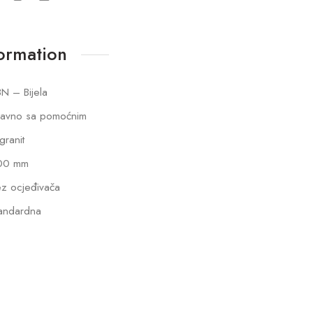
formation
N – Bijela
lavno sa pomoćnim
lgranit
00 mm
z ocjeđivača
andardna