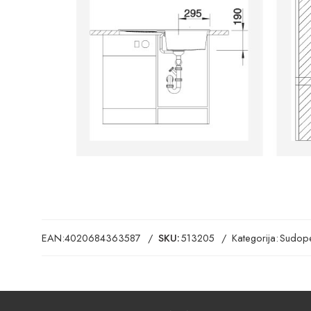
EAN:
4020684363587
SKU:
513205
Kategorija:
Sudope