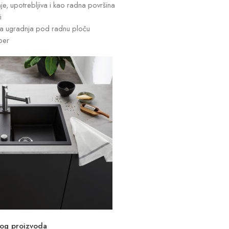
je, upotrebljiva i kao radna površina
i
a ugradnja pod radnu ploču
per
vog proizvoda