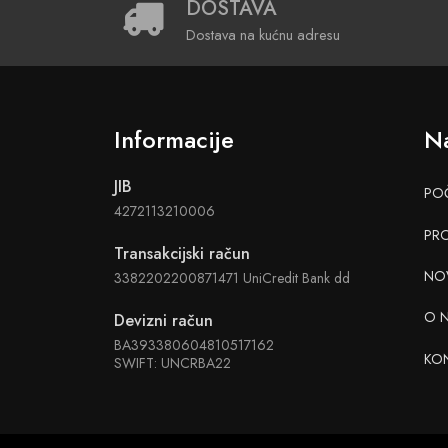
DOSTAVA
Dostava na kućnu adresu
Informacije
Na
JIB
PO
4272113210006
PR
Transakcijski račun
NO
3382202200871471 UniCredit Bank dd
O 
Devizni račun
BA393380604810517162
KO
SWIFT: UNCRBA22