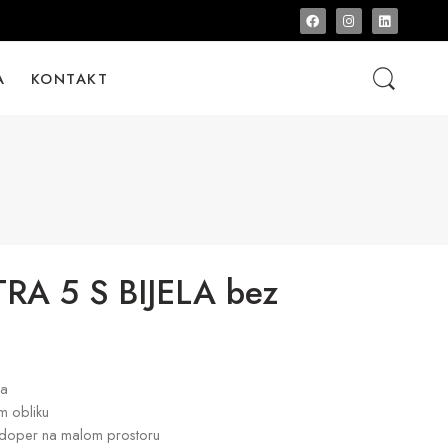
A
KONTAKT
A 5 S BIJELA bez
da
om obliku
udoper na malom prostoru