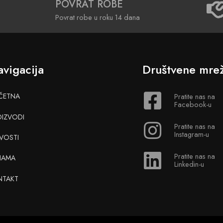
POVRAT ROBE
Povrat robe u roku 14 dana
vigacija
Društvene mre
ČETNA
Pratite nas na
Facebook-u
OIZVODI
Pratite nas na
Instagram-u
VOSTI
Pratite nas na
NAMA
Linkedin-u
NTAKT