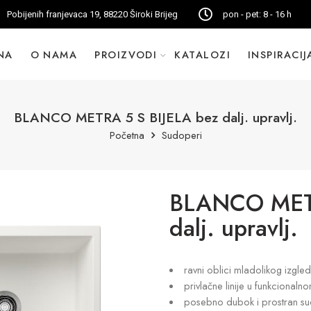
Pobijenih franjevaca 19, 88220 Široki Brijeg
pon - pet: 8 - 16 h
NA
O NAMA
PROIZVODI
KATALOZI
INSPIRACIJ
BLANCO METRA 5 S BIJELA bez dalj. upravlj.
Početna
Sudoperi
BLANCO METR
dalj. upravlj.
ravni oblici mladolikog izgle
privlačne linije u funkcionaln
posebno dubok i prostran s