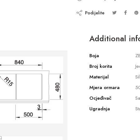
Podijelite
Additional in
Boja
ZB
Broj korita
Je
Materijal
Si
Mjera ormara
5
Ocjeđivač
Sa
Ugradnja
St