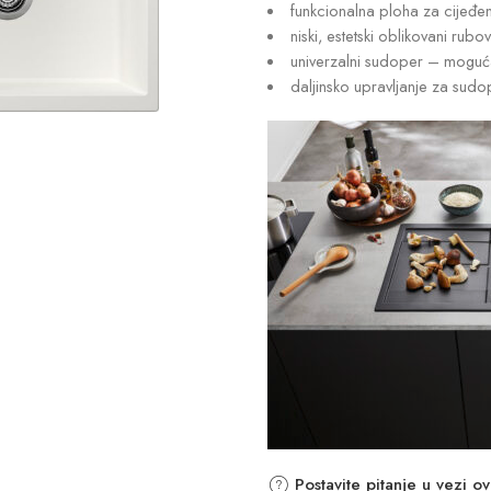
funkcionalna ploha za cijeđen
niski, estetski oblikovani rubov
univerzalni sudoper – moguć
daljinsko upravljanje za sudo
Postavite pitanje u vezi o