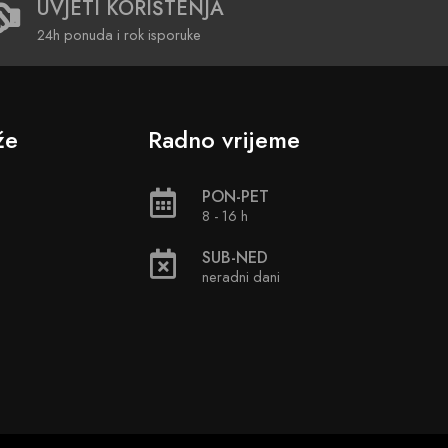
UVJETI KORIŠTENJA
24h ponuda i rok isporuke
že
Radno vrijeme
PON-PET
8 - 16 h
SUB-NED
neradni dani