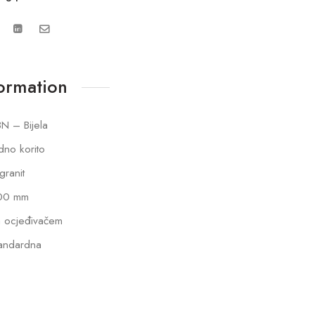
formation
N – Bijela
dno korito
lgranit
00 mm
 ocjeđivačem
andardna