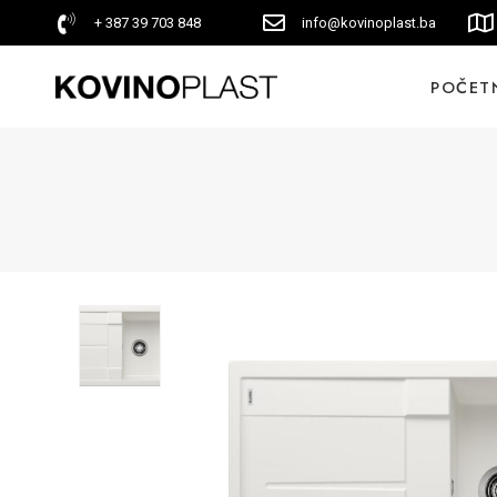
+ 387 39 703 848
info@kovinoplast.ba
POČET