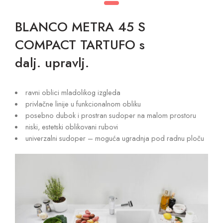
BLANCO METRA 45 S
COMPACT TARTUFO s
dalj. upravlj.
ravni oblici mladolikog izgleda
privlačne linije u funkcionalnom obliku
posebno dubok i prostran sudoper na malom prostoru
niski, estetski oblikovani rubovi
univerzalni sudoper – moguća ugradnja pod radnu ploču