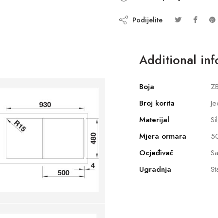
Podijelite
Additional in
Boja
ZB
Broj korita
Je
Materijal
Si
Mjera ormara
5
Ocjeđivač
Sa
Ugradnja
St