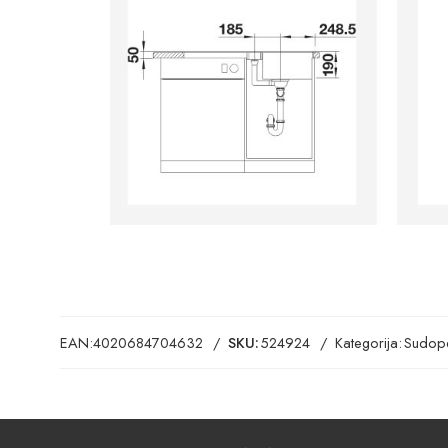
EAN:
4020684704632
SKU:
524924
Kategorija:
Sudope