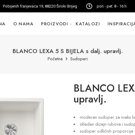
Pobijenih franjevaca 19, 88220 Široki Brijeg
pon - pet: 8 - 16 h
NA
O NAMA
PROIZVODI
KATALOZI
INSPIRACIJ
BLANCO LEXA 5 S BIJELA s dalj. upravlj.
Početna
Sudoperi
BLANCO LEXA 
upravlj.
moderan sudoper za svaku ku
skladan dizajn rubova i sudo
sudoper odličnih proporcija