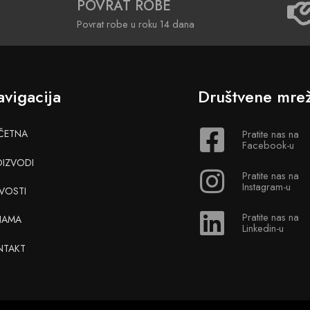
POVRAT ROBE
Povrat robe u roku 14 dana
vigacija
Društvene mre
ČETNA
Pratite nas na
Facebook-u
OIZVODI
Pratite nas na
Instagram-u
VOSTI
Pratite nas na
NAMA
Linkedin-u
NTAKT