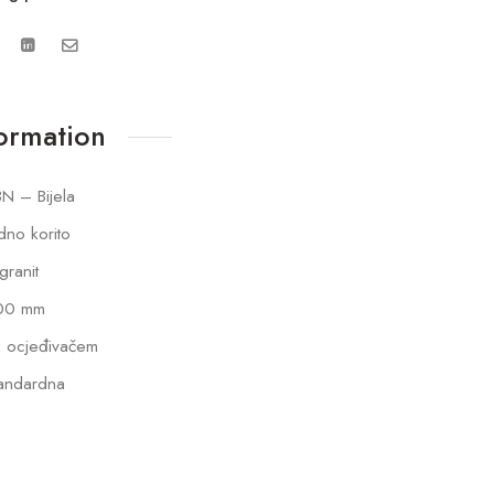
formation
N – Bijela
dno korito
lgranit
00 mm
 ocjeđivačem
andardna