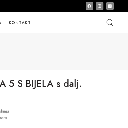
A
KONTAKT
5 S BIJELA s dalj.
hinju
pera