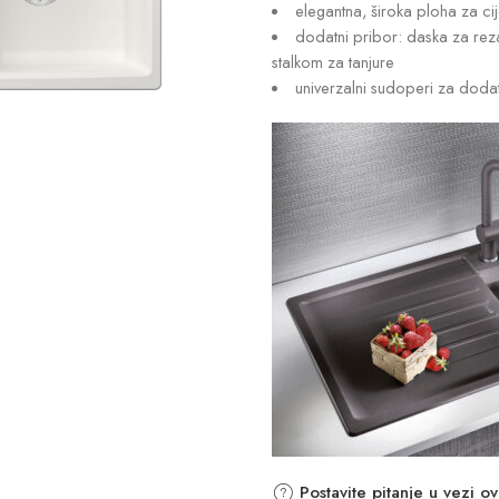
elegantna, široka ploha za ci
dodatni pribor: daska za rezan
stalkom za tanjure
univerzalni sudoperi za dodatn
Postavite pitanje u vezi o