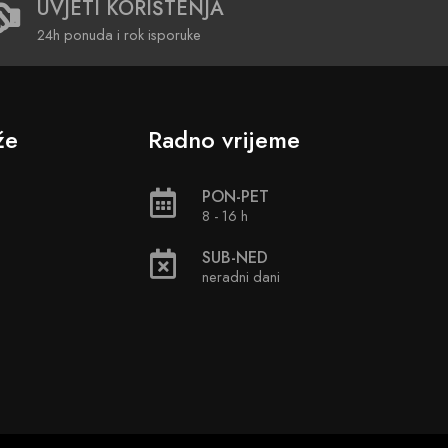
UVJETI KORIŠTENJA
24h ponuda i rok isporuke
že
Radno vrijeme
PON-PET
8 - 16 h
SUB-NED
neradni dani