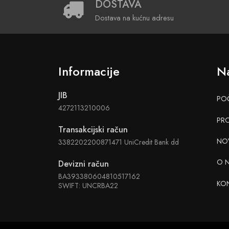
DOSTAVA
Dostava na kućnu adresu
Informacije
Na
JIB
PO
4272113210006
PR
Transakcijski račun
NO
3382202200871471 UniCredit Bank dd
O 
Devizni račun
BA393380604810517162
KO
SWIFT: UNCRBA22