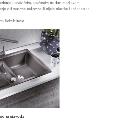
jeđenje s praktičnim, spuštenim dodatnim izljevom
je od masivne bukovine ili bijele plastike i košarica sa
u fleksibilnost
vog proizvoda