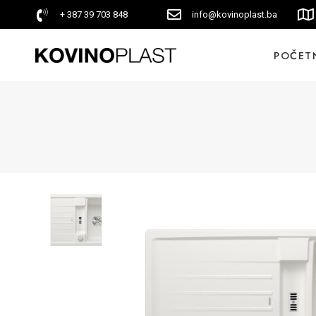
+ 387 39 703 848
info@kovinoplast.ba
POČET