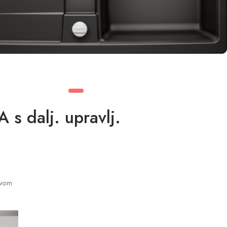
 dalj. upravlj.
evom