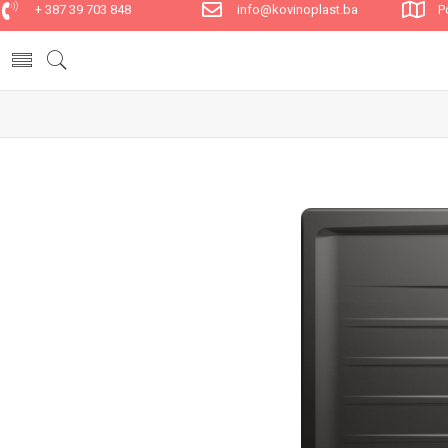
+ 387 39 703 848
info@kovinoplast.ba
P