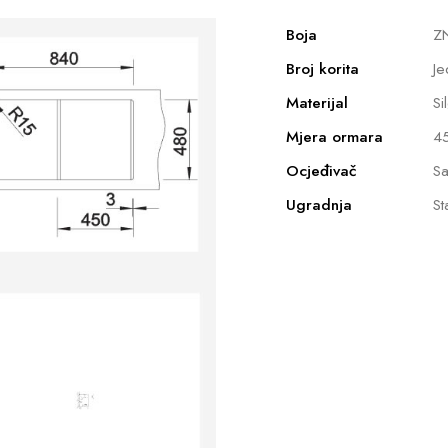
Boja
Z
Broj korita
Je
Materijal
Si
Mjera ormara
4
Ocjeđivač
Sa
Ugradnja
St