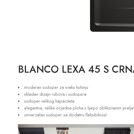
BLANCO LEXA 45 S CRNA s
moderan sudoper za svaku kuhinju
skladan dizajn rubova i sudopera
sudoper velikog kapaciteta
elegantna, velika ocjedna ploha s lijepo oblikovanim prelj
univerzalan sudoper za dodatnu fleksibilnost