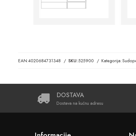
EAN:
4020684731348
SKU:
525900
Kategorija:
Sudope
DOSTAVA
Dostava na kućnu adresu
Informacije
Na