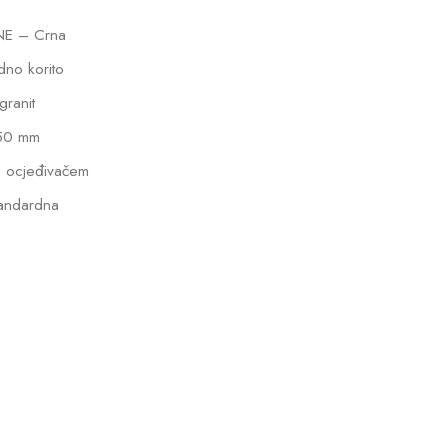
NE – Crna
dno korito
lgranit
50 mm
 ocjeđivačem
andardna