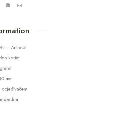
formation
N – Antracit
dno korito
lgranit
00 mm
 ocjeđivačem
andardna