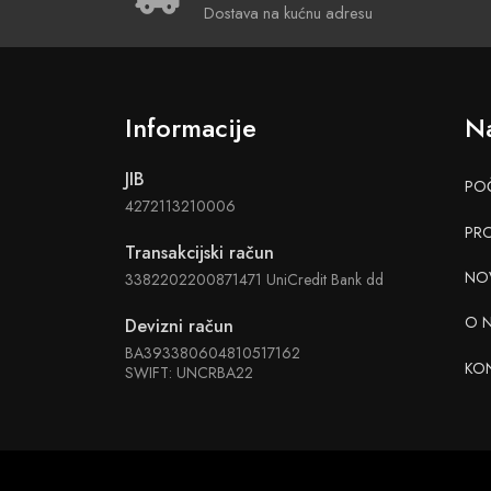
Dostava na kućnu adresu
Informacije
Na
JIB
PO
4272113210006
PR
Transakcijski račun
NO
3382202200871471 UniCredit Bank dd
O 
Devizni račun
BA393380604810517162
KO
SWIFT: UNCRBA22