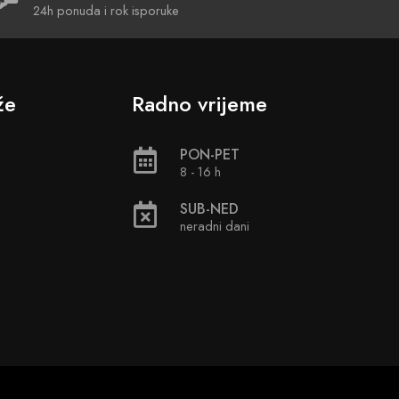
24h ponuda i rok isporuke
že
Radno vrijeme
PON-PET
8 - 16 h
SUB-NED
neradni dani