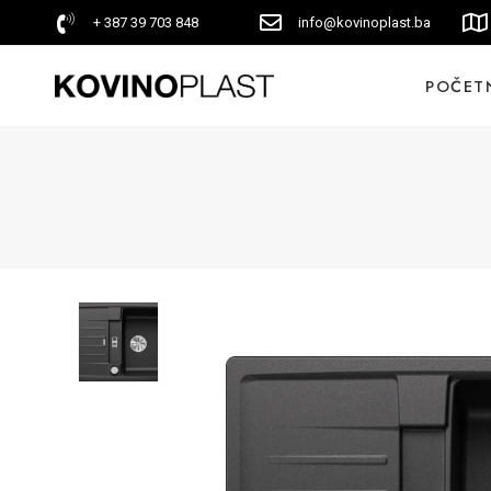
+ 387 39 703 848
info@kovinoplast.ba
POČET