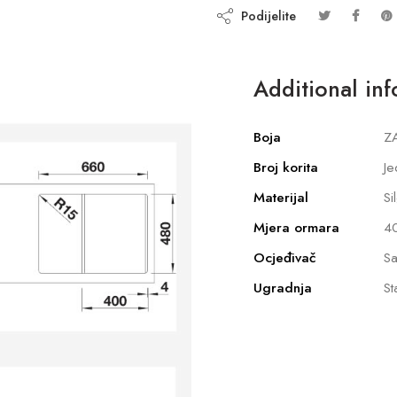
Podijelite
Additional in
Boja
ZA
Broj korita
Je
Materijal
Si
Mjera ormara
4
Ocjeđivač
Sa
Ugradnja
St