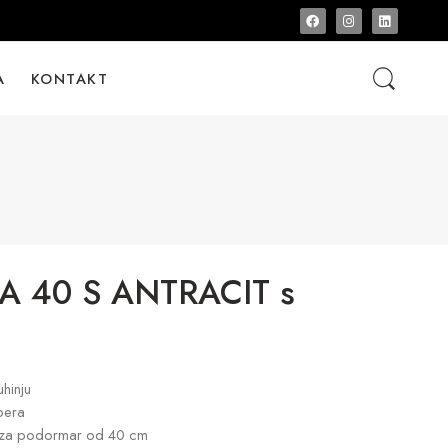
A
KONTAKT
 40 S ANTRACIT s
hinju
pera
e za podormar od 40 cm