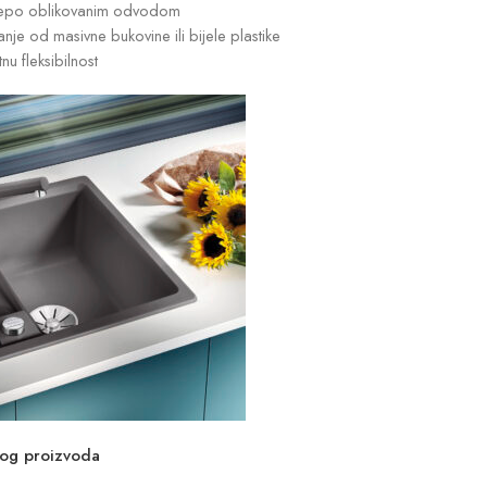
ijepo oblikovanim odvodom
nje od masivne bukovine ili bijele plastike
u fleksibilnost
vog proizvoda