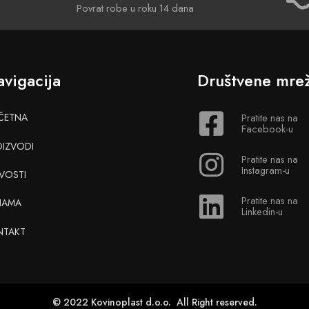
Povrat robe u roku 14 dana
vigacija
Društvene mre
ČETNA
Pratite nas na
Facebook-u
OIZVODI
Pratite nas na
Instagram-u
VOSTI
Pratite nas na
NAMA
Linkedin-u
NTAKT
© 2022 Kovinoplast d.o.o. All Right reserved.