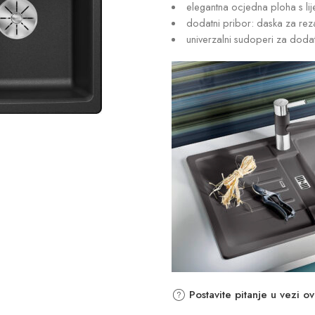
elegantna ocjedna ploha s l
dodatni pribor: daska za reza
univerzalni sudoperi za dodatn
Postavite pitanje u vezi o