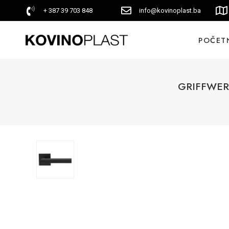
+ 387 39 703 848
info@kovinoplast.ba
POČET
GRIFFWER