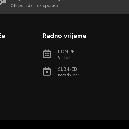
24h ponuda i rok isporuke
že
Radno vrijeme
PON-PET
8 - 16 h
SUB-NED
neradni dani