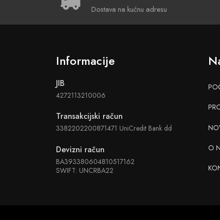
Dostava na kućnu adresu
Informacije
Na
JIB
PO
4272113210006
PR
Transakcijski račun
NO
3382202200871471 UniCredit Bank dd
O 
Devizni račun
BA393380604810517162
KO
SWIFT: UNCRBA22