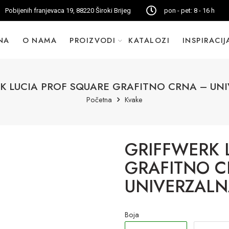
Pobijenih franjevaca 19, 88220 Široki Brijeg
pon - pet: 8 - 16 h
NA
O NAMA
PROIZVODI
KATALOZI
INSPIRACIJ
K LUCIA PROF SQUARE GRAFITNO CRNA – UN
Početna
Kvake
GRIFFWERK 
GRAFITNO C
UNIVERZAL
Boja