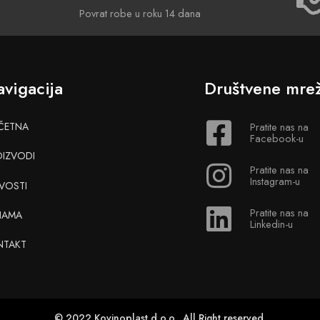
Povrat robe u roku 14 dana
vigacija
Društvene mre
ČETNA
Pratite nas na
Facebook-u
OIZVODI
Pratite nas na
Instagram-u
VOSTI
Pratite nas na
NAMA
Linkedin-u
NTAKT
© 2022 Kovinoplast d.o.o. All Right reserved.