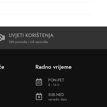
UVJETI KORIŠTENJA
24h ponuda i rok isporuke
že
Radno vrijeme
PON-PET
8 - 16 h
SUB-NED
neradni dani