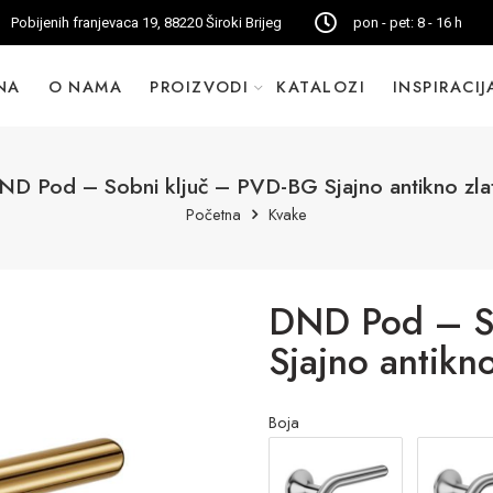
Pobijenih franjevaca 19, 88220 Široki Brijeg
pon - pet: 8 - 16 h
NA
O NAMA
PROIZVODI
KATALOZI
INSPIRACIJ
ND Pod – Sobni ključ – PVD-BG Sjajno antikno zla
Početna
Kvake
DND Pod – S
Sjajno antikno
Boja