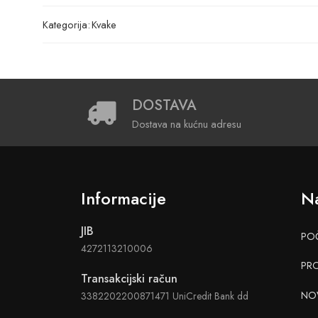
Kategorija:
Kvake
DOSTAVA
Dostava na kućnu adresu
Informacije
Na
JIB
PO
4272113210006
PR
Transakcijski račun
NO
3382202200871471 UniCredit Bank dd