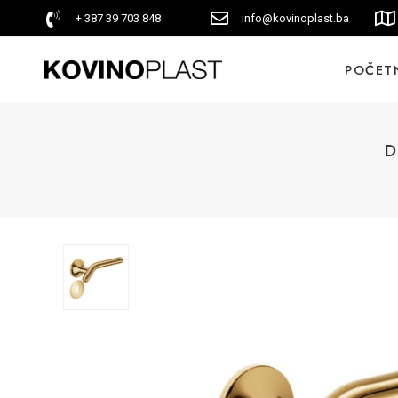
+ 387 39 703 848
info@kovinoplast.ba
POČET
D