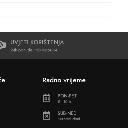
UVJETI KORIŠTENJA
24h ponuda i rok isporuke
že
Radno vrijeme
PON-PET
8 - 16 h
SUB-NED
neradni dani