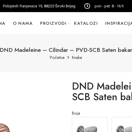
Pobijenih franjevaca 19, 88220 Široki Brijeg
pon - pet: 8 - 16 h
NA
O NAMA
PROIZVODI
KATALOZI
INSPIRACIJ
DND Madeleine – Cilindar – PVD-SCB Saten baka
Početna
Kvake
DND Madelein
SCB Saten ba
Boja