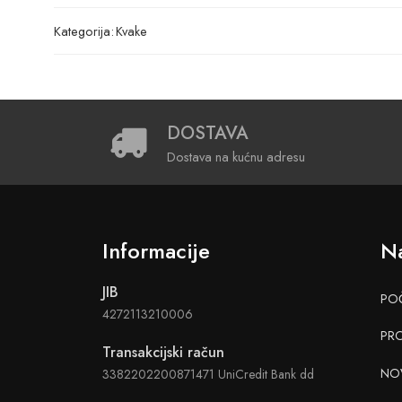
Kategorija:
Kvake
DOSTAVA
Dostava na kućnu adresu
Informacije
Na
JIB
PO
4272113210006
PR
Transakcijski račun
NO
3382202200871471 UniCredit Bank dd