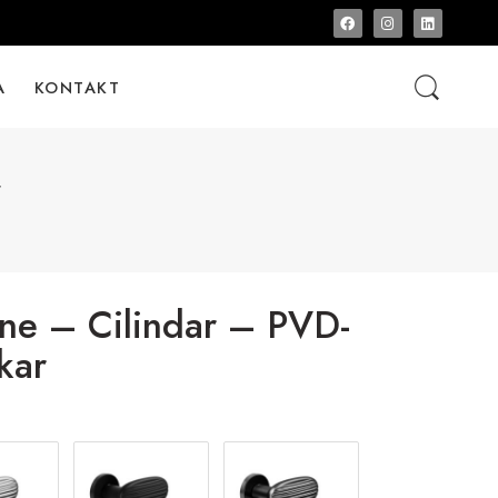
A
KONTAKT
r
e – Cilindar – PVD-
kar