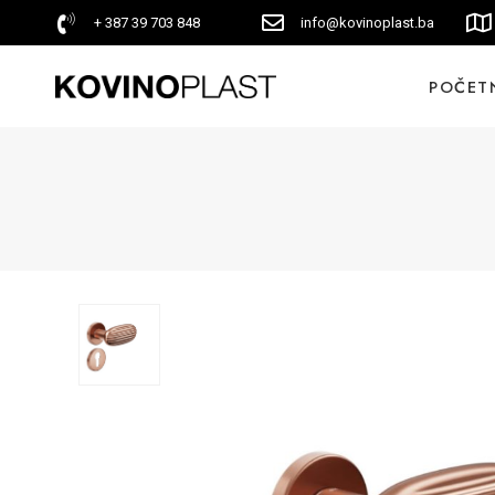
+ 387 39 703 848
info@kovinoplast.ba
POČET