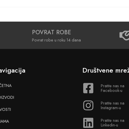
POVRAT ROBE
Povrat robe u roku 14 dana
vigacija
Društvene mre
ČETNA
Pratite nas na
Facebook-u
OIZVODI
Pratite nas na
Instagram-u
VOSTI
Pratite nas na
NAMA
Linkedin-u