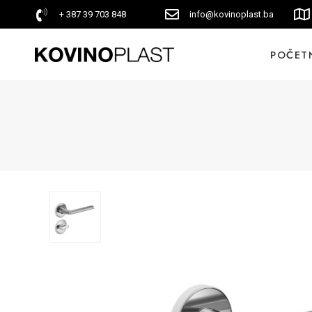
+ 387 39 703 848
info@kovinoplast.ba
POČET