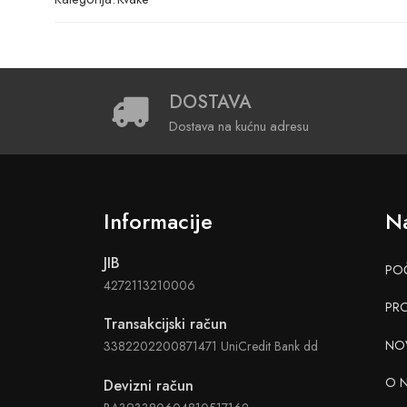
DOSTAVA
Dostava na kućnu adresu
Informacije
Na
JIB
PO
4272113210006
PR
Transakcijski račun
NO
3382202200871471 UniCredit Bank dd
O 
Devizni račun