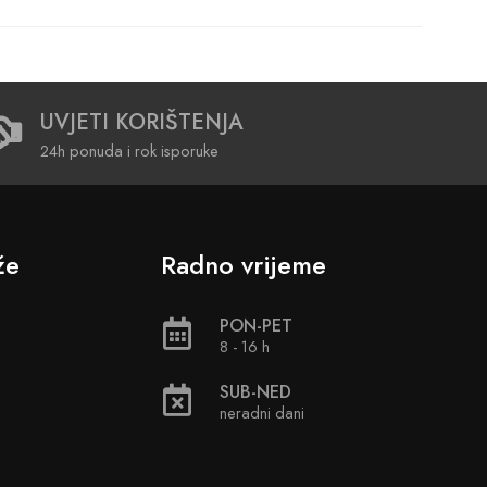
UVJETI KORIŠTENJA
24h ponuda i rok isporuke
že
Radno vrijeme
PON-PET
8 - 16 h
SUB-NED
neradni dani