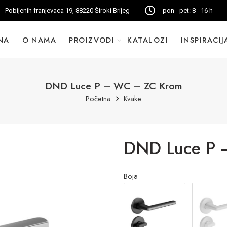
Pobijenih franjevaca 19, 88220 Široki Brijeg
pon - pet: 8 - 16 h
NA
O NAMA
PROIZVODI
KATALOZI
INSPIRACIJ
DND Luce P – WC – ZC Krom
Početna
Kvake
DND Luce P 
Boja