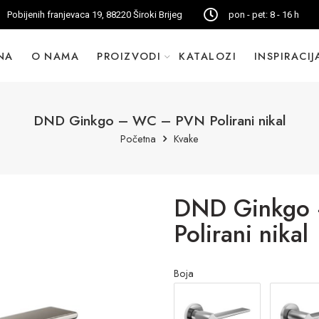
Pobijenih franjevaca 19, 88220 Široki Brijeg
pon - pet: 8 - 16 h
NA
O NAMA
PROIZVODI
KATALOZI
INSPIRACIJ
DND Ginkgo – WC – PVN Polirani nikal
Početna
Kvake
DND Ginkgo
Polirani nikal
Boja