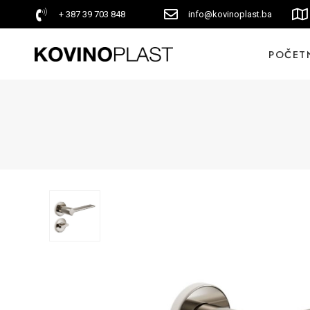
+ 387 39 703 848
info@kovinoplast.ba
POČET