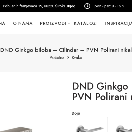
Pobijenih franjevaca 19, 88220 Široki Brijeg
pon - pet: 8 - 16 h
NA
O NAMA
PROIZVODI
KATALOZI
INSPIRACIJ
DND Ginkgo biloba – Cilindar – PVN Polirani nikal
Početna
Kvake
DND Ginkgo b
PVN Polirani 
Boja