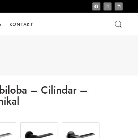
A
KONTAKT
iloba – Cilindar –
nikal