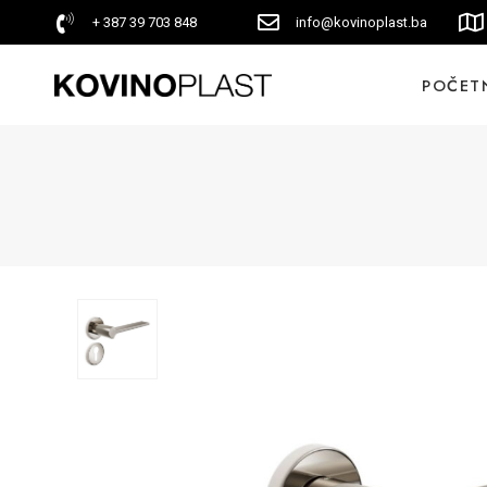
+ 387 39 703 848
info@kovinoplast.ba
POČET