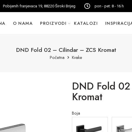
Pobijenih franjevaca 19, 88220 Široki Brijeg
pon - pet: 8 - 16 h
NA
O NAMA
PROIZVODI
KATALOZI
INSPIRACIJ
DND Fold 02 – Cilindar – ZCS Kromat
Početna
Kvake
DND Fold 02 
Kromat
Boja