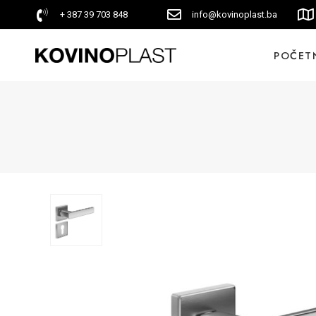
+ 387 39 703 848
info@kovinoplast.ba
POČET