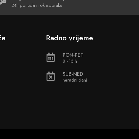
24h ponuda i rok isporuke
že
Radno vrijeme
PON-PET
8 - 16 h
SUB-NED
neradni dani