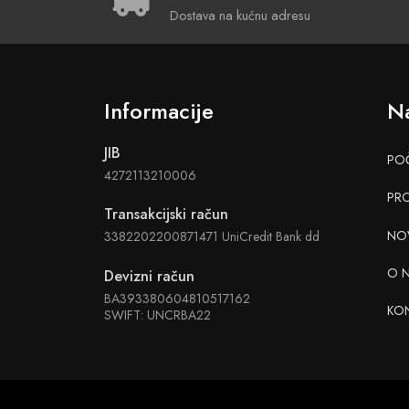
Dostava na kućnu adresu
Informacije
Na
JIB
PO
4272113210006
PR
Transakcijski račun
NO
3382202200871471 UniCredit Bank dd
O 
Devizni račun
BA393380604810517162
KO
SWIFT: UNCRBA22