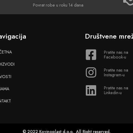
Povrat robe u roku 14 dana
vigacija
Društvene mre
ČETNA
Pratite nas na
Facebook-u
OIZVODI
Pratite nas na
Instagram-u
VOSTI
Pratite nas na
NAMA
Linkedin-u
NTAKT
© 2022 Kovinoplast d.o.o. All Right reserved.