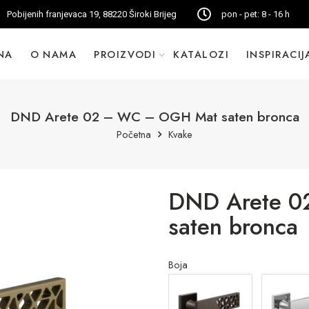
Pobijenih franjevaca 19, 88220 Široki Brijeg
pon - pet: 8 - 16 h
NA
O NAMA
PROIZVODI
KATALOZI
INSPIRACIJ
DND Arete 02 – WC – OGH Mat saten bronca
Početna
Kvake
DND Arete 
saten bronca
Boja