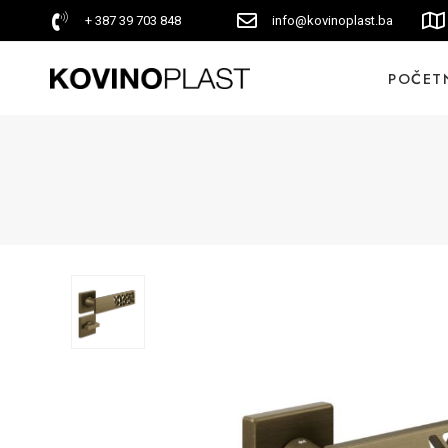
+ 387 39 703 848
info@kovinoplast.ba
POČET