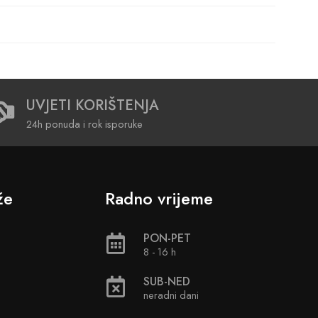
UVJETI KORIŠTENJA
24h ponuda i rok isporuke
že
Radno vrijeme
PON-PET
8 - 16 h
SUB-NED
neradni dani