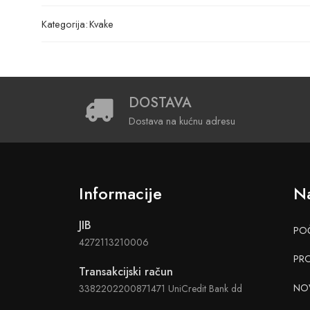
Kategorija:
Kvake
DOSTAVA
Dostava na kućnu adresu
Informacije
Na
JIB
PO
4272113210006
PR
Transakcijski račun
NO
3382202200871471 UniCredit Bank dd