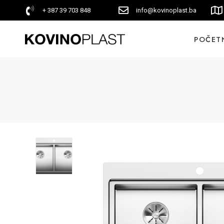
+ 387 39 703 848
info@kovinoplast.ba
POČET