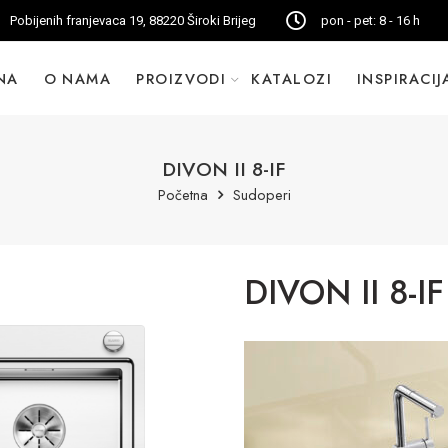
Pobijenih franjevaca 19, 88220 Široki Brijeg
pon - pet: 8 - 16 h
NA
O NAMA
PROIZVODI
KATALOZI
INSPIRACIJ
DIVON II 8-IF
Početna
Sudoperi
DIVON II 8-IF