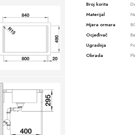
Broj korita
Dv
Materijal
Ne
Mjera ormara
8
Ocjeđivač
Be
Ugradnja
Po
Obrada
Pl