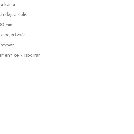
a korita
hrđajući čelik
00 mm
z ocjeđivača
ravnata
emeniti čelik ispoliran