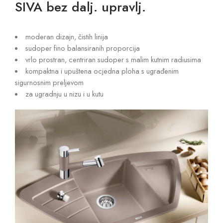
SIVA bez dalj. upravlj.
moderan dizajn, čistih linija
sudoper fino balansiranih proporcija
vrlo prostran, centriran sudoper s malim kutnim radiusima
kompaktna i upuštena ocjedna ploha s ugrađenim
sigurnosnim preljevom
za ugradnju u nizu i u kutu