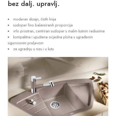
bez dalj. upravlj.
moderan dizajn, čistih linija
sudoper fino balansiranih proporcija
vrlo prostran, centriran sudoper s malim kutnim radiusima
kompaktna i upuštena ocjedna ploha s ugrađenim
sigurnosnim preljevom
za ugradnju u nizu i u kutu