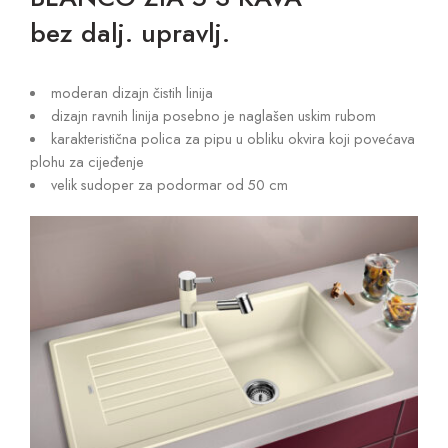
bez dalj. upravlj.
moderan dizajn čistih linija
dizajn ravnih linija posebno je naglašen uskim rubom
karakteristična polica za pipu u obliku okvira koji povećava
plohu za cijeđenje
velik sudoper za podormar od 50 cm