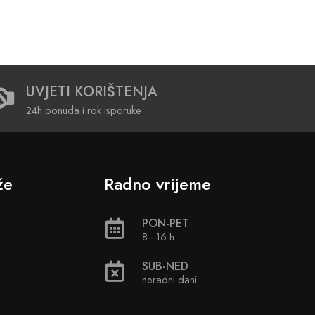
UVJETI KORIŠTENJA
24h ponuda i rok isporuke
že
Radno vrijeme
PON-PET
8 - 16 h
SUB-NED
neradni dani