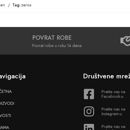
eri
Tag:
zerox
POVRAT ROBE
Povrat robe u roku 14 dana
vigacija
Društvene mre
ČETNA
Pratite nas na
Facebook-u
OIZVODI
Pratite nas na
Instagram-u
VOSTI
Pratite nas na
NAMA