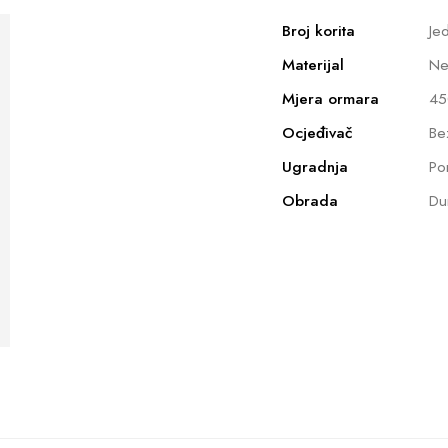
Broj korita
Je
Materijal
Ne
Mjera ormara
45
Ocjeđivač
Be
Ugradnja
Po
Obrada
Du