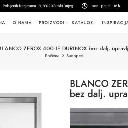
Pobijenih franjevaca 19, 88220 Široki Brijeg
pon - pet: 8 - 16 h
NA
O NAMA
PROIZVODI
KATALOZI
INSPIRACIJ
BLANCO ZEROX 400-IF DURINOX bez dalj. upravlj
Početna
Sudoperi
BLANCO ZER
bez dalj. upra