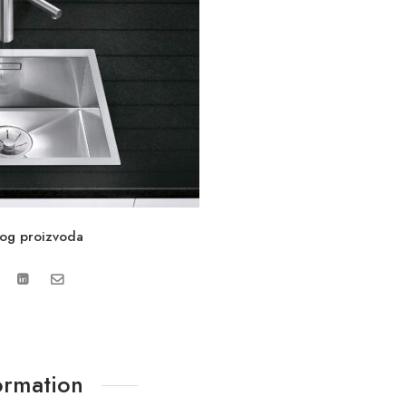
vog proizvoda
ormation