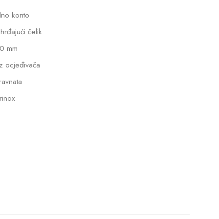
dno korito
hrđajući čelik
0 mm
z ocjeđivača
ravnata
rinox