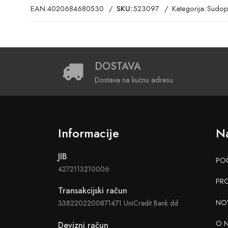
EAN:
4020684680530
SKU:
523097
Kategorija:
Sudop
DOSTAVA
Dostava na kućnu adresu
Informacije
Na
JIB
PO
4272113210006
PR
Transakcijski račun
NO
3382202200871471 UniCredit Bank dd
O 
Devizni račun