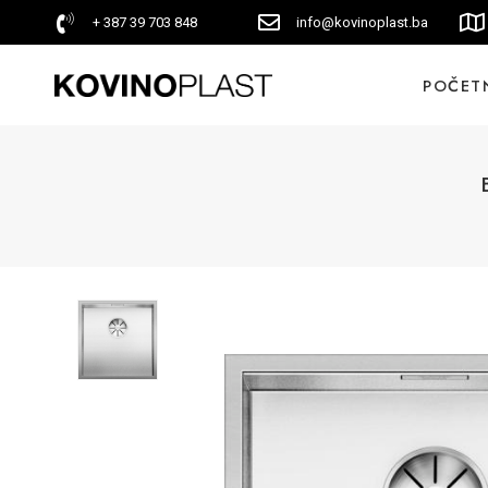
+ 387 39 703 848
info@kovinoplast.ba
POČET