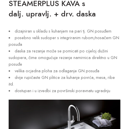
STEAMERPLUS KAVA s
dalj. upravlj. + drv. daska
dizajniran u skladu s kuhanjem na pari tj. GN posuđem
posebno velik sudoper s integriranim rubom/nosačem GN
posuđa
daska za rezanje može se pomicati po cijeloj dužini
sudopera, čime omogućuje rezanje namirnica direktno u GN
posuđe
velika ocjedna ploha za odlaganje GN posuđa
dvije rupičaste GN plitice za kuhanje povrća, mesa, ribe
itd.
dostupan i u izvedbi za površinski poravnatu ugradnju