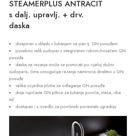
STEAMERPLUS ANTRACIT
s dalj. upravlj. + drv.
daska
dizajniran u skladu s kuhanjem na pari tj. GN posuđem
posebno velik sudoper s integriranim rubom/nosačem GN
posuđa
daska za rezanje može se pomicati po cijeloj dužini
sudopera, čime omogućuje rezanje namirnica direktno u GN
posuđe
velika ocjedna ploha za odlaganje GN posuđa
dvije rupičaste GN plitice za kuhanje povrća, mesa, ribe
itd.
dostupan i u izvedbi za površinski poravnatu ugradnju