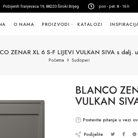
Pobijenih franjevaca 19, 88220 Široki Brijeg
pon - pet: 8 - 16 h
NA
O NAMA
PROIZVODI
KATALOZI
INSPIRACIJ
O ZENAR XL 6 S-F LIJEVI VULKAN SIVA s dalj. up
Početna
Sudoperi
BLANCO ZENA
VULKAN SIVA s
Postavite pitanje u vezi o
Podijelite