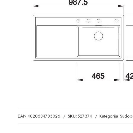
EAN:
4020684783026
SKU:
527374
Kategorija:
Sudope