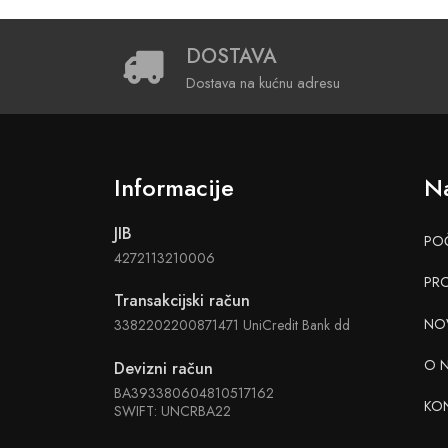
DOSTAVA
Dostava na kućnu adresu
Informacije
Na
JIB
PO
4272113210006
PR
Transakcijski račun
NO
3382202200871471 UniCredit Bank dd
O 
Devizni račun
BA393380604810517162
KO
SWIFT: UNCRBA22