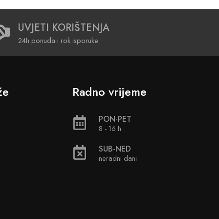
UVJETI KORIŠTENJA
24h ponuda i rok isporuke
že
Radno vrijeme
PON-PET
8 - 16 h
SUB-NED
neradni dani