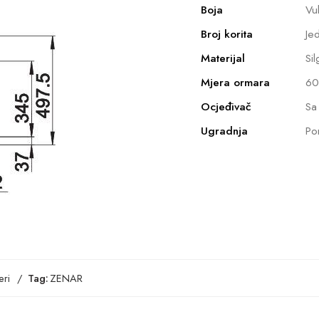
Boja
Vu
Broj korita
Je
Materijal
Sil
Mjera ormara
60
Ocjeđivač
Sa
Ugradnja
Po
ri
Tag:
ZENAR