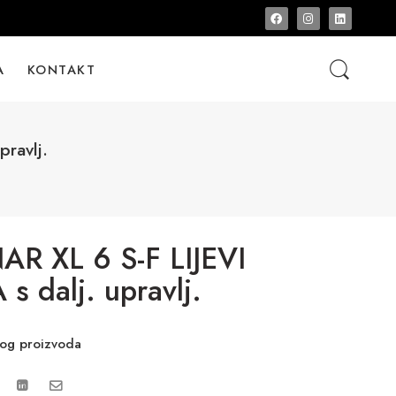
A
KONTAKT
ravlj.
R XL 6 S-F LIJEVI
 dalj. upravlj.
vog proizvoda