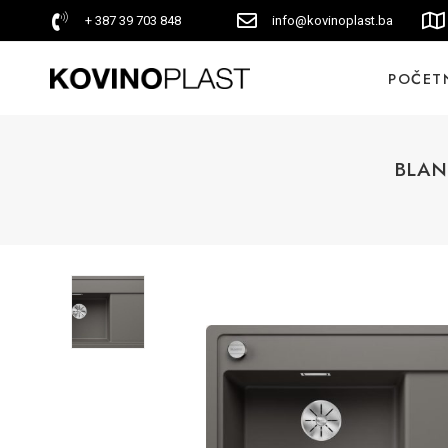
+ 387 39 703 848
info@kovinoplast.ba
POČET
BLANC