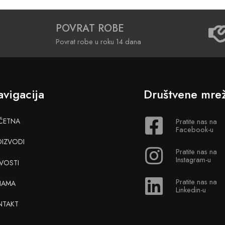
POVRAT ROBE
Povrat robe u roku 14 dana
vigacija
Društvene mre
ČETNA
Pratite nas na
Facebook-u
OIZVODI
Pratite nas na
Instagram-u
VOSTI
Pratite nas na
NAMA
Linkedin-u
NTAKT