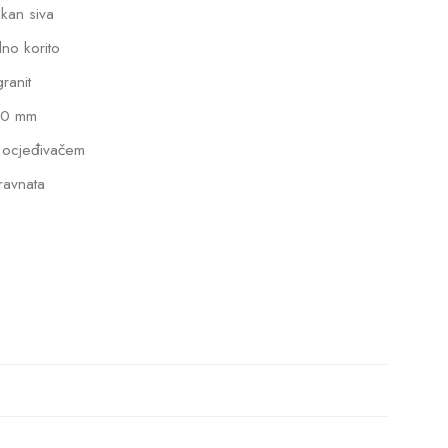
lkan siva
dno korito
granit
0 mm
 ocjeđivačem
ravnata