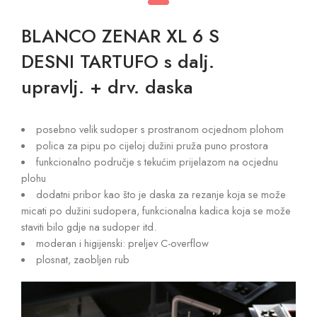
BLANCO ZENAR XL 6 S
DESNI TARTUFO s dalj.
upravlj. + drv. daska
posebno velik sudoper s prostranom ocjednom plohom
polica za pipu po cijeloj dužini pruža puno prostora
funkcionalno područje s tekućim prijelazom na ocjednu
plohu
dodatni pribor kao što je daska za rezanje koja se može
micati po dužini sudopera, funkcionalna kadica koja se može
staviti bilo gdje na sudoper itd.
moderan i higijenski: preljev C-overflow
plosnat, zaobljen rub