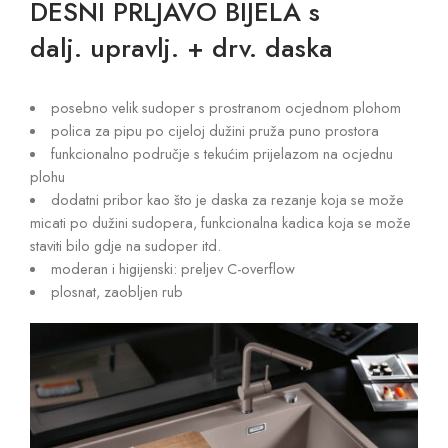
DESNI PRLJAVO BIJELA s
dalj. upravlj. + drv. daska
posebno velik sudoper s prostranom ocjednom plohom
polica za pipu po cijeloj dužini pruža puno prostora
funkcionalno područje s tekućim prijelazom na ocjednu
plohu
dodatni pribor kao što je daska za rezanje koja se može
micati po dužini sudopera, funkcionalna kadica koja se može
staviti bilo gdje na sudoper itd.
moderan i higijenski: preljev C-overflow
plosnat, zaobljen rub