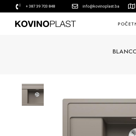
+ 387 39 703 848
info@kovinoplast.ba
POČET
BLANCO 