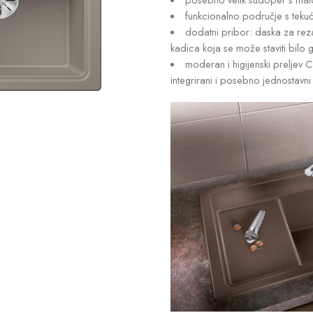
funkcionalno područje s teku
dodatni pribor: daska za rez
kadica koja se može staviti bilo
moderan i higijenski preljev C
integrirani i posebno jednostavn