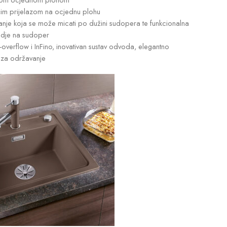
ćim prijelazom na ocjednu plohu
anje koja se može micati po dužini sudopera te funkcionalna
 gdje na sudoper
-overflow i InFino, inovativan sustav odvoda, elegantno
i za održavanje