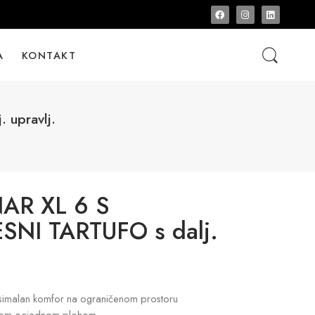
A
KONTAKT
upravlj.
AR XL 6 S
NI TARTUFO s dalj.
simalan komfor na ograničenom prostoru
alom ocjednom plohom