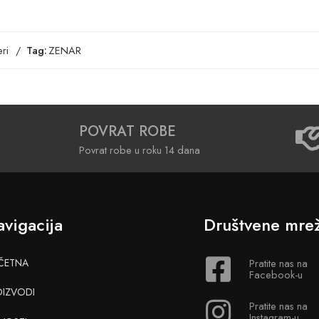
ri
Tag:
ZENAR
POVRAT ROBE
Povrat robe u roku 14 dana
vigacija
Društvene mre
ČETNA
Pratite nas na
Facebook-u
OIZVODI
Pratite nas na
Instagram-u