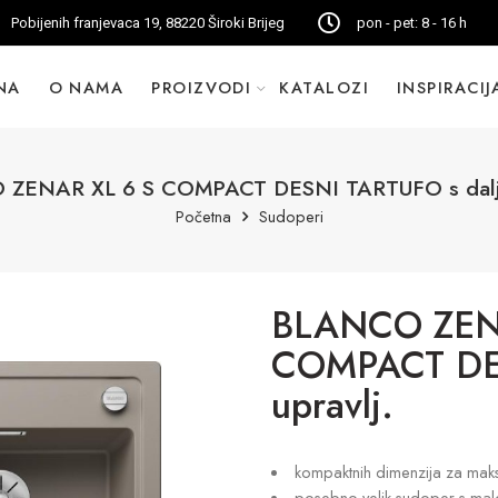
Pobijenih franjevaca 19, 88220 Široki Brijeg
pon - pet: 8 - 16 h
NA
O NAMA
PROIZVODI
KATALOZI
INSPIRACIJ
ZENAR XL 6 S COMPACT DESNI TARTUFO s dalj. 
Početna
Sudoperi
BLANCO ZEN
COMPACT DES
upravlj.
kompaktnih dimenzija za mak
posebno velik sudoper s m