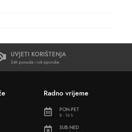
UVJETI KORIŠTENJA
24h ponuda i rok isporuke
že
Radno vrijeme
PON-PET
8 - 16 h
SUB-NED