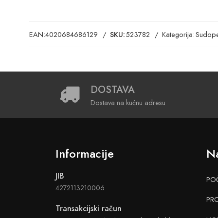
EAN:
4020684686129
SKU:
523782
Kategorija:
Sudope
DOSTAVA
Dostava na kućnu adresu
Informacije
Na
JIB
PO
4272113210006
PR
Transakcijski račun