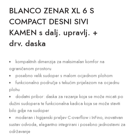
BLANCO ZENAR XL 6 S
COMPACT DESNI SIVI
KAMEN s dalj. upravlj. +
drv. daska
kompaktnih dimenzija za maksimalan komfor na
ograničenom prostoru
posebno velik sudoper s malom ocjednom plohom
funkcionalno područje s tekućim prijelazom na ocjednu
plohu
dodatni pribor: daska za rezanje koja se može micati po
dužini sudopera te funkcionalna kadica koja se može staviti
bilo gdje na sudoper
moderan i higijenski preljev C-overflow i InFino, inovativan
sustav odvoda, elegantno integrirani i posebno jednostavni za
održavanje