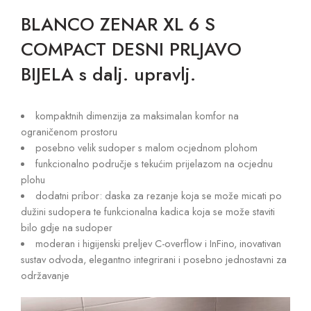
BLANCO ZENAR XL 6 S
COMPACT DESNI PRLJAVO
BIJELA s dalj. upravlj.
kompaktnih dimenzija za maksimalan komfor na
ograničenom prostoru
posebno velik sudoper s malom ocjednom plohom
funkcionalno područje s tekućim prijelazom na ocjednu
plohu
dodatni pribor: daska za rezanje koja se može micati po
dužini sudopera te funkcionalna kadica koja se može staviti
bilo gdje na sudoper
moderan i higijenski preljev C-overflow i InFino, inovativan
sustav odvoda, elegantno integrirani i posebno jednostavni za
održavanje