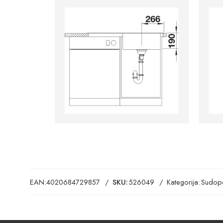
EAN:
4020684729857
SKU:
526049
Kategorija:
Sudope