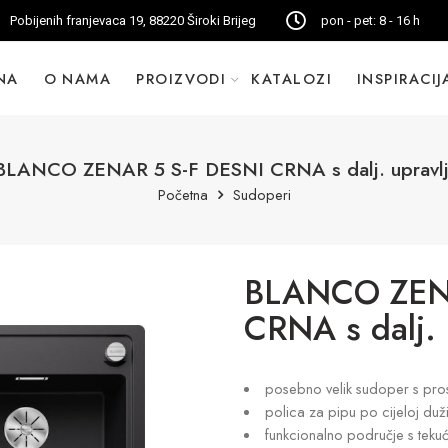
Pobijenih franjevaca 19, 88220 Široki Brijeg
pon - pet: 8 - 16 h
NA
O NAMA
PROIZVODI
KATALOZI
INSPIRACIJ
BLANCO ZENAR 5 S-F DESNI CRNA s dalj. upravlj
Početna
Sudoperi
BLANCO ZENA
CRNA s dalj. 
posebno velik sudoper s pr
polica za pipu po cijeloj duž
funkcionalno područje s teku