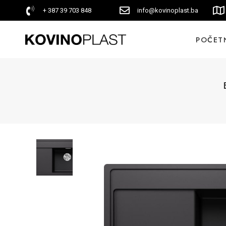
+ 387 39 703 848
info@kovinoplast.ba
POČET