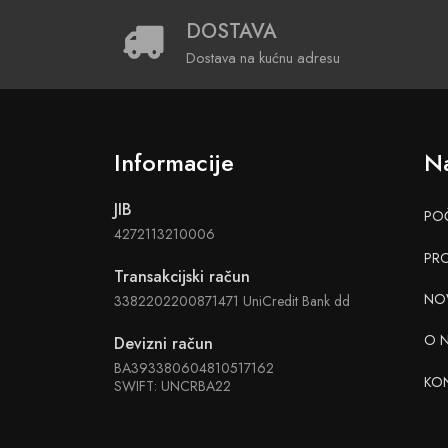
DOSTAVA
Dostava na kućnu adresu
Informacije
Na
JIB
PO
4272113210006
PR
Transakcijski račun
NO
3382202200871471 UniCredit Bank dd
O 
Devizni račun
BA393380604810517162
KO
SWIFT: UNCRBA22