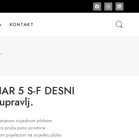
A
KONTAKT
.
R 5 S-F DESNI
upravlj.
ostranom ocjednom plohom
ini pruža puno prostora
ćim prijelazom na ocjednu plohu