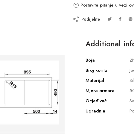
Postavite pitanje u vezi o
Podijelite
Additional in
Boja
Z
Broj korita
Je
Materijal
Si
Mjera ormara
5
Ocjeđivač
Sa
Ugradnja
Po