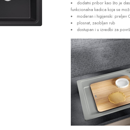
dodatni pribor kao što je da
funkcionalna kadica koja se može 
moderan i higijenski: preljev 
plosnat, zaobljen rub
dostupan i u izvedbi za površ