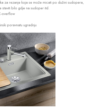
ska za rezanje koja se može micati po dužini sudopera,
staviti bilo gdje na sudoper itd.
C-overflow
inski poravnatu ugradnju