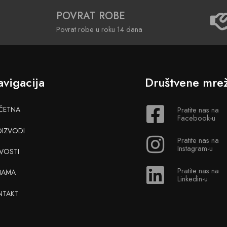
POVRAT ROBE
Povrat robe u roku 14 dana
vigacija
Društvene mre
ČETNA
Pratite nas na
Facebook-u
OIZVODI
Pratite nas na
Instagram-u
VOSTI
Pratite nas na
NAMA
Linkedin-u
NTAKT