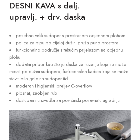
DESNI KAVA s dalj.
upravlj. + drv. daska
posebno velik sudoper s prostranom ocjednom plohom
polica za pipu po cijeloj dužini pruža puno prostora
funkcionalno područje s tekućim prijelazom na ocjednu
plohu
dodatni pribor kao što je daska za rezanje koja se može
micati po dužini sudopera, funkcionalna kadica koja se može
staviti bilo gdje na sudoper itd.
moderan i higijenski: preljev C-overflow
plosnat, zaobljen rub
dostupan i u izvedbi za površinski poravnatu ugradnju