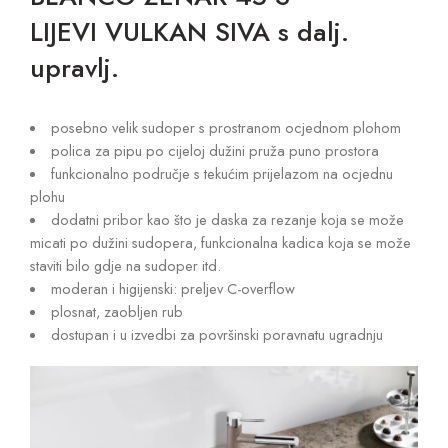
LIJEVI VULKAN SIVA s dalj.
upravlj.
posebno velik sudoper s prostranom ocjednom plohom
polica za pipu po cijeloj dužini pruža puno prostora
funkcionalno područje s tekućim prijelazom na ocjednu
plohu
dodatni pribor kao što je daska za rezanje koja se može
micati po dužini sudopera, funkcionalna kadica koja se može
staviti bilo gdje na sudoper itd.
moderan i higijenski: preljev C-overflow
plosnat, zaobljen rub
dostupan i u izvedbi za površinski poravnatu ugradnju