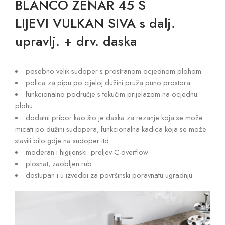
BLANCO ZENAR 45 S
LIJEVI VULKAN SIVA s dalj.
upravlj. + drv. daska
posebno velik sudoper s prostranom ocjednom plohom
polica za pipu po cijeloj dužini pruža puno prostora
funkcionalno područje s tekućim prijelazom na ocjednu
plohu
dodatni pribor kao što je daska za rezanje koja se može
micati po dužini sudopera, funkcionalna kadica koja se može
staviti bilo gdje na sudoper itd.
moderan i higijenski: preljev C-overflow
plosnat, zaobljen rub
dostupan i u izvedbi za površinski poravnatu ugradnju