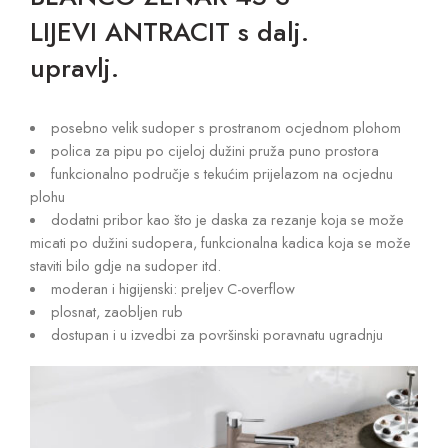
LIJEVI ANTRACIT s dalj.
upravlj.
posebno velik sudoper s prostranom ocjednom plohom
polica za pipu po cijeloj dužini pruža puno prostora
funkcionalno područje s tekućim prijelazom na ocjednu
plohu
dodatni pribor kao što je daska za rezanje koja se može
micati po dužini sudopera, funkcionalna kadica koja se može
staviti bilo gdje na sudoper itd.
moderan i higijenski: preljev C-overflow
plosnat, zaobljen rub
dostupan i u izvedbi za površinski poravnatu ugradnju