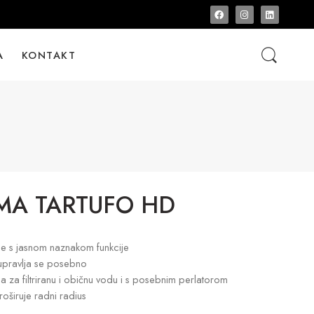
A
KONTAKT
MA TARTUFO HD
ce s jasnom naznakom funkcije
upravlja se posebno
a za filtriranu i običnu vodu i s posebnim perlatorom
oširuje radni radius