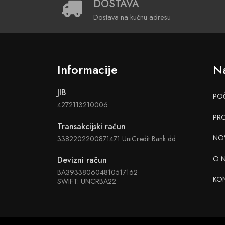
DOSTAVA
Dostava na kućnu adresu
Informacije
Na
JIB
PO
4272113210006
PR
Transakcijski račun
NO
3382202200871471 UniCredit Bank dd
O 
Devizni račun
BA393380604810517162
KO
SWIFT: UNCRBA22