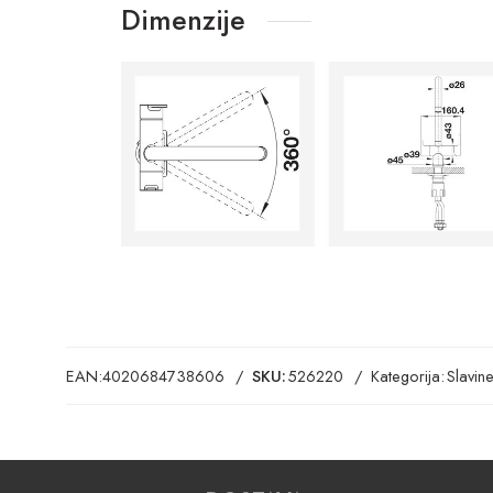
Dimenzije
EAN:
4020684738606
SKU:
526220
Kategorija:
Slavin