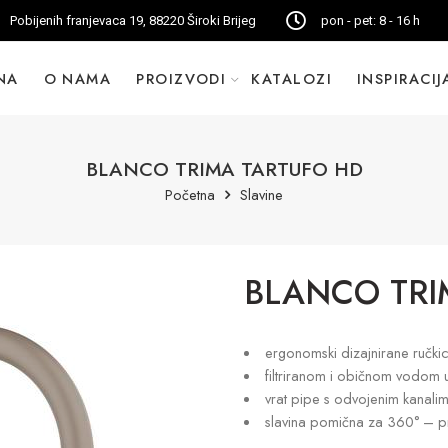
Pobijenih franjevaca 19, 88220 Široki Brijeg
pon - pet: 8 - 16 h
NA
O NAMA
PROIZVODI
KATALOZI
INSPIRACIJ
BLANCO TRIMA TARTUFO HD
Početna
Slavine
BLANCO TRI
ergonomski dizajnirane ručki
filtriranom i običnom vodom 
vrat pipe s odvojenim kanalim
slavina pomična za 360° – pr