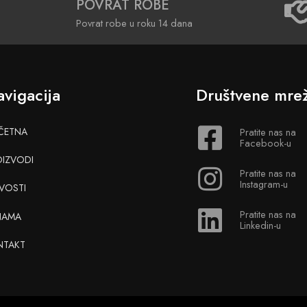
POVRAT ROBE
Povrat robe u roku 14 dana
vigacija
Društvene mre
ČETNA
Pratite nas na
Facebook-u
OIZVODI
Pratite nas na
Instagram-u
VOSTI
Pratite nas na
NAMA
Linkedin-u
NTAKT