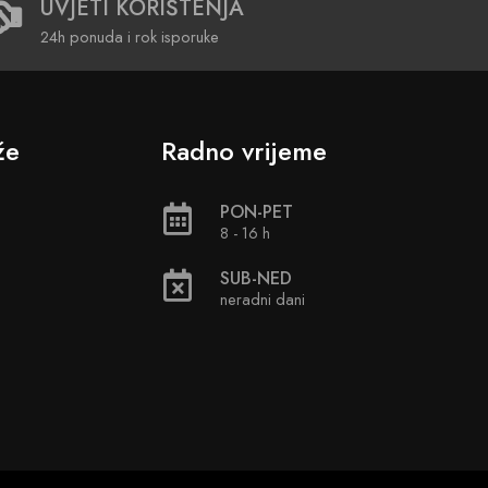
UVJETI KORIŠTENJA
24h ponuda i rok isporuke
že
Radno vrijeme
PON-PET
8 - 16 h
SUB-NED
neradni dani