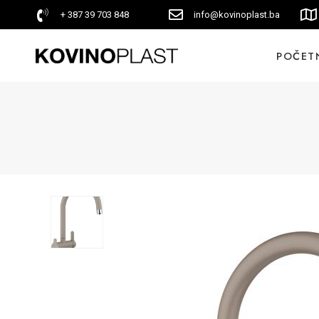
+ 387 39 703 848
info@kovinoplast.ba
POČET