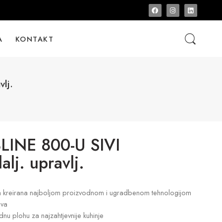
A
KONTAKT
lj.
INE 800-U SIVI
j. upravlj.
a kreirana najboljom proizvodnom i ugradbenom tehnologijom
ova
u plohu za najzahtjevnije kuhinje