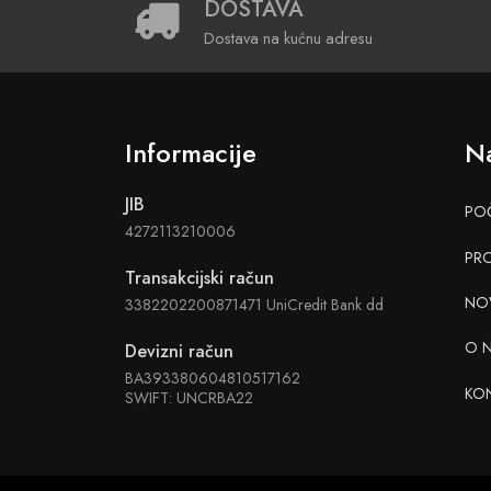
DOSTAVA
Dostava na kućnu adresu
Informacije
Na
JIB
PO
4272113210006
PR
Transakcijski račun
NO
3382202200871471 UniCredit Bank dd
O 
Devizni račun
BA393380604810517162
KO
SWIFT: UNCRBA22