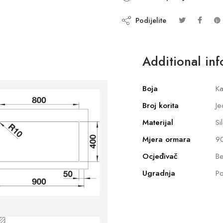
Podijelite
Additional in
Boja
Ka
Broj korita
Je
Materijal
Si
Mjera ormara
9
Ocjeđivač
Be
Ugradnja
P