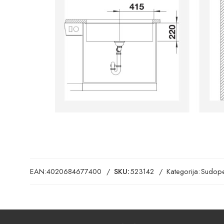
EAN:
4020684677400
SKU:
523142
Kategorija:
Sudope