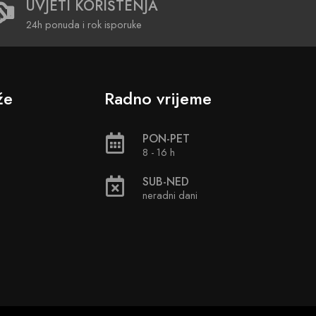
UVJETI KORIŠTENJA
24h ponuda i rok isporuke
že
Radno vrijeme
PON-PET
8 - 16 h
SUB-NED
neradni dani