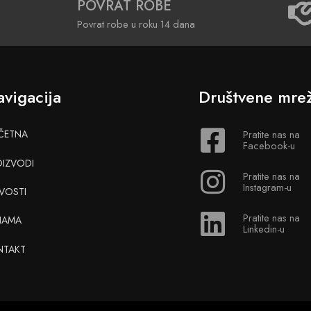
POVRAT ROBE
Povrat robe u roku 14 dana
vigacija
Društvene mre
ČETNA
Pratite nas na
Facebook-u
OIZVODI
Pratite nas na
Instagram-u
VOSTI
Pratite nas na
NAMA
Linkedin-u
NTAKT