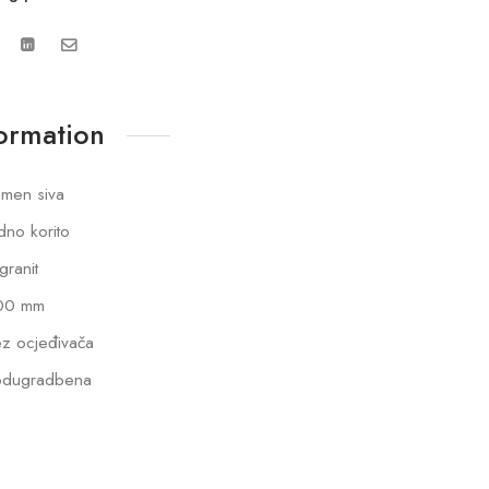
formation
men siva
dno korito
lgranit
00 mm
z ocjeđivača
odugradbena