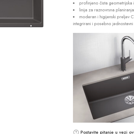
profinjeno čista geometrijsk
linija za raznovrsna planiranja
moderan i higijenski preljev 
integrirani i posebno jednostavn
Postavite pitanje u vezi o