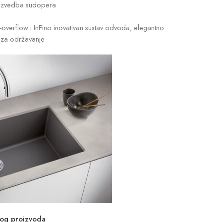
a izvedba sudopera
C-overflow i InFino inovativan sustav odvoda, elegantno
i za održavanje
vog proizvoda