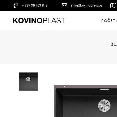
+ 387 39 703 848
info@kovinoplast.ba
POČET
BL