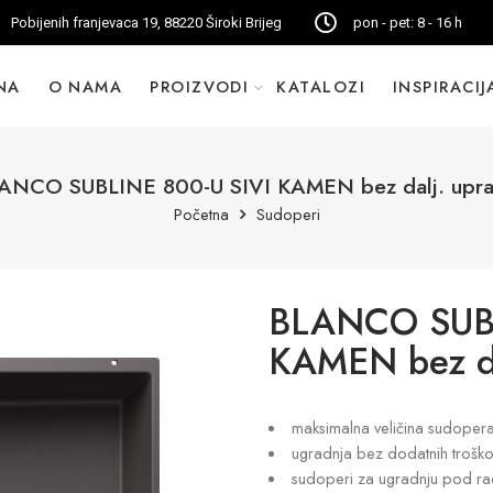
Pobijenih franjevaca 19, 88220 Široki Brijeg
pon - pet: 8 - 16 h
NA
O NAMA
PROIZVODI
KATALOZI
INSPIRACIJ
ANCO SUBLINE 800-U SIVI KAMEN bez dalj. uprav
Početna
Sudoperi
BLANCO SUBL
KAMEN bez dal
maksimalna veličina sudoper
ugradnja bez dodatnih trošk
sudoperi za ugradnju pod radn