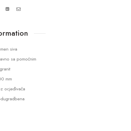
formation
men siva
lavno sa pomoćnim
lgranit
00 mm
z ocjeđivača
odugradbena