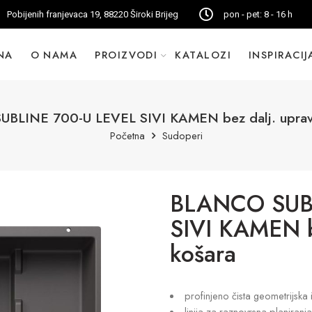
Pobijenih franjevaca 19, 88220 Široki Brijeg
pon - pet: 8 - 16 h
NA
O NAMA
PROIZVODI
KATALOZI
INSPIRACIJ
BLINE 700-U LEVEL SIVI KAMEN bez dalj. upravlj
Početna
Sudoperi
BLANCO SUBL
SIVI KAMEN be
košara
profinjeno čista geometrijsk
linija za raznovrsna planiranja