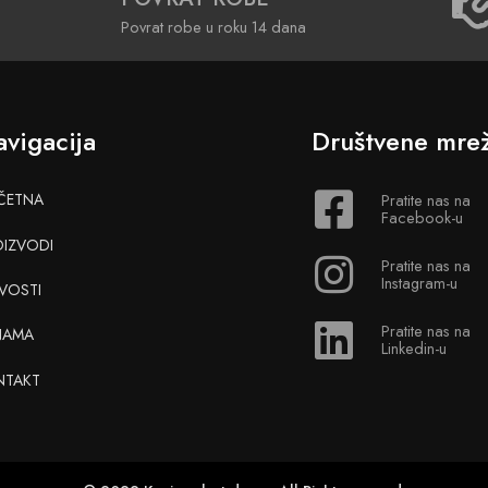
Povrat robe u roku 14 dana
vigacija
Društvene mre
ČETNA
Pratite nas na
Facebook-u
OIZVODI
Pratite nas na
Instagram-u
VOSTI
Pratite nas na
NAMA
Linkedin-u
NTAKT