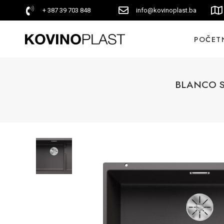
+ 387 39 703 848
info@kovinoplast.ba
POČET
BLANCO SU