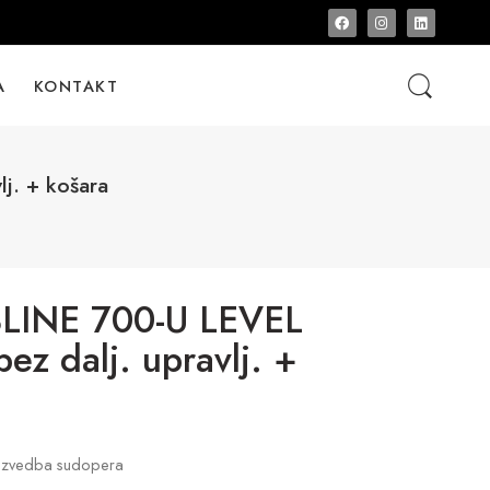
A
KONTAKT
. + košara
INE 700-U LEVEL
z dalj. upravlj. +
a izvedba sudopera