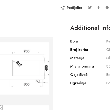
Podijelite
Additional in
Boja
Ka
Broj korita
G
Materijal
Si
Mjera ormara
8
Ocjeđivač
Be
Ugradnja
P