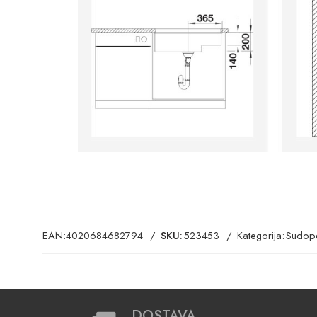
EAN:
4020684682794
SKU:
523453
Kategorija:
Sudope
DOSTAVA