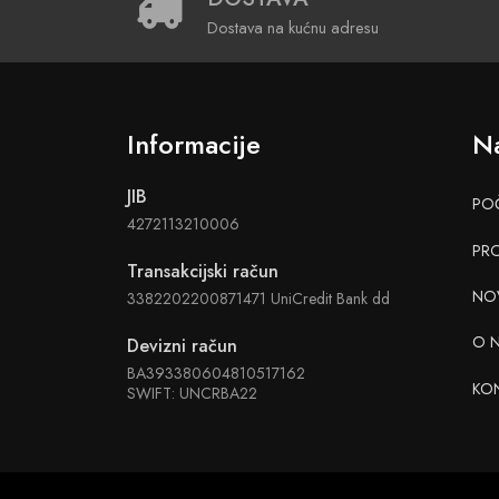
Dostava na kućnu adresu
Informacije
Na
JIB
PO
4272113210006
PR
Transakcijski račun
NO
3382202200871471 UniCredit Bank dd
O 
Devizni račun
BA393380604810517162
KO
SWIFT: UNCRBA22