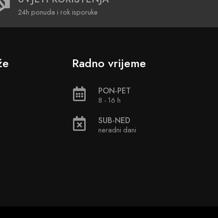
24h ponuda i rok isporuke
že
Radno vrijeme
PON-PET
8 - 16 h
SUB-NED
neradni dani