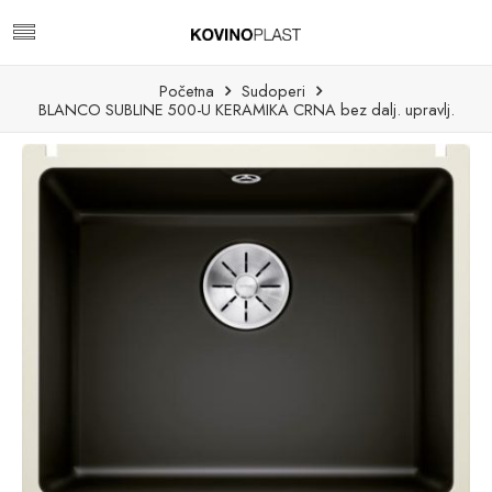
Početna
Sudoperi
BLANCO SUBLINE 500-U KERAMIKA CRNA bez dalj. upravlj.