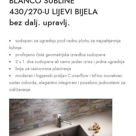
BLANCO SUBLINE
430/270-U LIJEVI BIJELA
bez dalj. upravlj.
sudoperi za ugradnju pod radnu plohu za najzahtjevnije
kuhinje
profinjeno čista geometrijska izvedba sudopera
2 u 1: dva sudopera ali samo jedan izrez i jedna ugradnja
linija za raznovrsna planiranja
moderan i higijenski preljev C-overflow i InFino inovativan
sustav odvoda, elegantno integrirani i posebno jednostavni za
održavanje