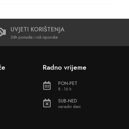
UVJETI KORIŠTENJA
24h ponuda i rok isporuke
že
Radno vrijeme
PON-PET
8 - 16 h
SUB-NED
neradni dani