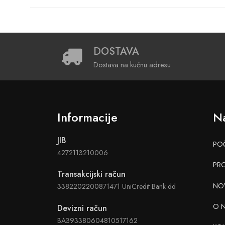
DOSTAVA
Dostava na kućnu adresu
Informacije
Na
JIB
PO
4272113210006
PR
Transakcijski račun
NO
3382202200871471 UniCredit Bank dd
O 
Devizni račun
BA393380604810517162