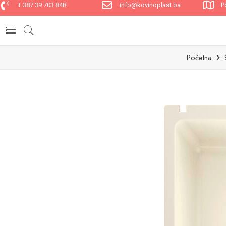
+ 387 39 703 848
info@kovinoplast.ba
P
Početna