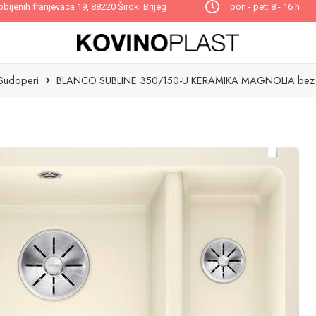
obijenih franjevaca 19, 88220 Široki Brijeg
pon - pet: 8 - 16 h
Sudoperi
BLANCO SUBLINE 350/150-U KERAMIKA MAGNOLIA bez dal