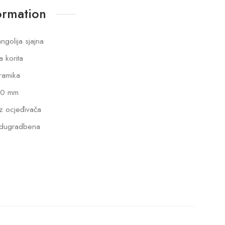
ormation
ngolija sjajna
a korita
ramika
0 mm
z ocjeđivača
dugradbena