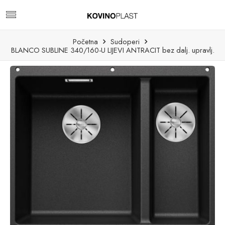
Početna
Sudoperi
BLANCO SUBLINE 340/160-U LIJEVI ANTRACIT bez dalj. upravlj.