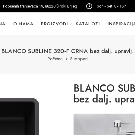
Pobijenih franjevaca 19, 88220 Široki Brijeg
pon - pet: 8 - 16 h
NA
O NAMA
PROIZVODI
KATALOZI
INSPIRACIJ
BLANCO SUBLINE 320-F CRNA bez dalj. upravlj.
Početna
Sudoperi
BLANCO SUB
bez dalj. upra