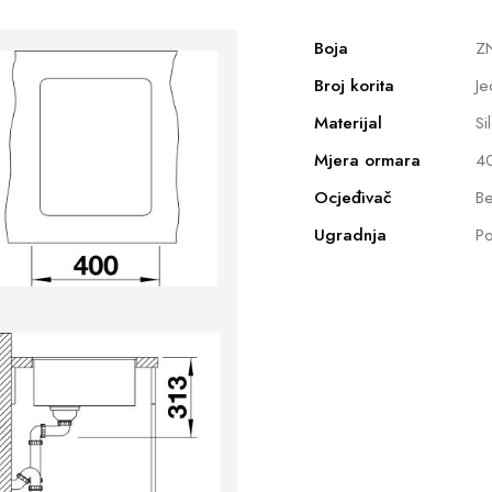
Boja
Z
Broj korita
Je
Materijal
Si
Mjera ormara
4
Ocjeđivač
Be
Ugradnja
Po