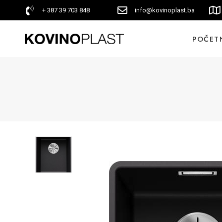
+ 387 39 703 848
info@kovinoplast.ba
POČET