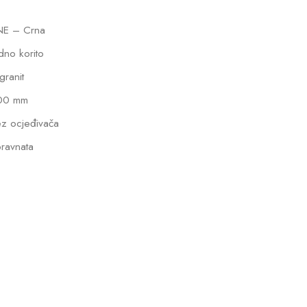
NE – Crna
dno korito
lgranit
00 mm
z ocjeđivača
ravnata