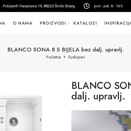
Pobijenih franjevaca 19, 88220 Široki Brijeg
pon - pet: 8 - 16 h
NA
O NAMA
PROIZVODI
KATALOZI
INSPIRACIJ
BLANCO SONA 8 S BIJELA bez dalj. upravlj.
Početna
Sudoperi
BLANCO SONA
dalj. upravlj.