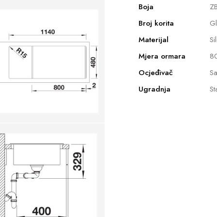
Boja
ZB
Broj korita
G
Materijal
Si
Mjera ormara
8
Ocjeđivač
Sa
Ugradnja
St