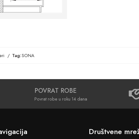
ri
Tag:
SONA
POVRAT ROBE
Povrat robe u roku 14 dana
vigacija
Društvene mre