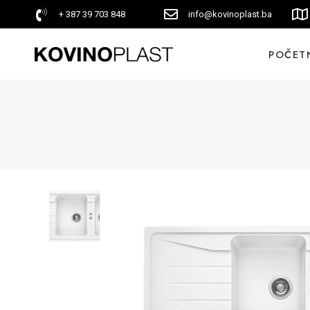
+ 387 39 703 848
info@kovinoplast.ba
POČET